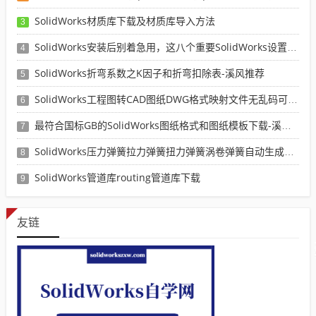
SolidWorks材质库下载及材质库导入方法
3
SolidWorks安装后别着急用，这八个重要SolidWorks设置可以提高你的画图效率
4
SolidWorks折弯系数之K因子和折弯扣除表-溪风推荐
5
SolidWorks工程图转CAD图纸DWG格式映射文件无乱码可分层-溪风亲测推荐
6
最符合国标GB的SolidWorks图纸格式和图纸模板下载-溪风专用版
7
SolidWorks压力弹簧拉力弹簧扭力弹簧涡卷弹簧自动生成宏程序下载
8
SolidWorks管道库routing管道库下载
9
友链