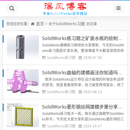
首页
SolidWorks习题
您现在的位置：
关于
的文章
SolidWorks练习题之矿泉水瓶的绘制，难度不大主要是顶部螺纹的处理
SolidWorks建模练习继续给大家更新，今天的SolidW
orks练习题是矿泉水瓶，整体难度不大都是常规的命
令，拓展了投影曲线命令，比较的简单，希望大家可
SolidWorks练习题
2026-07-30
以自己动手练习一下，拓宽自己的技能，增加建模的
技巧和感觉，为以后设计建模工作打下基础。SolidW
SolidWorks曲轴的建模画法你知道吗？实战练习教程分享
orks矿泉水瓶效果图...
很多SolidWorks设计师在设计画图的时候会有这样
的感觉，就是看着很简单，自己画变得很复杂，用了
很多的命令特征，而同事朋友等等却用了几个简单的
SolidWorks练习题
2025-08-13
命令就可以达到效果。出现这个情况与我们的设计思
路有关系，同样也关系到我们的画图经验，画的图多
SolidWorks菱形钢丝网建模步骤分享附菱形网模型
了，在遇到新图的时候就会胸有成竹，所...
SolidWorks练习每天一练，每天通过画图学SolidWor
ks命令。今天给大家分享的是SolidWorks菱形网的三
维建模方法，希望大家可以练习一下其中的建模思
SolidWorks练习题
2024-10-17