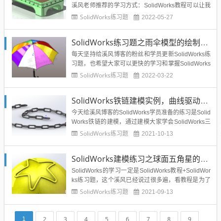
溪风老师推荐的学习方式：SolidWorks教程可以让我
们零基础尤其是初学者学到SolidWorks命令的使用，
SolidWorks练习题
2022-05-27
以及老师的SolidWorks实战经验。SolidWorks练习则
会巩固我们的所学。所以一定要多做SolidWorks练
SolidWorks练习题之雨伞模型的绘制，常规命令巩固练习
习！今天给大...
每天坚持给溪风博客的粉丝和学员更新SolidWorks练
习题，也希望大家可以更快的学习和掌握SolidWorks
这款设计软件，虽然说软件只是设计的工具，但是如
SolidWorks练习题
2022-03-22
果我们都不会用软件，脑子里再好的设计方案也无法
表达出来，所以软件就是最好的途径，通过SolidWor
SolidWorks铁链建模实例，曲线驱动阵列实战应用
ks软件，我们可以将产品三维模型一比一的画...
今天给溪风博客的SolidWorks学员准备的练习是Solid
Works铁链的建模，通过建模大家学会SolidWorks三
个命令【完整圆角】【移动复制】和【曲线驱动阵
SolidWorks练习题
2021-10-13
列】，下面给出作图步骤，提供给大家练习。SolidW
orks铁链效果图SolidWorks铁链建模步骤1、打开Soli
SolidWorks建模练习之球面五角星的绘制，
dWorks软件...
SolidWorks的学习一定是SolidWorks教程+SolidWor
ks练习题，这个溪风已经说过很多遍，看教程是为了
脑子能听会，学会老师的使用技巧，而做练习，则是
SolidWorks练习题
2021-09-13
要让你的手也会，手脑结合才能设计出东西。很多人
往往感觉听会了，自己画确无从下手，归根结底就是
做练习少了，下面溪风给大家分享比较简单的...
2
3
4
5
6
7
8
9
1