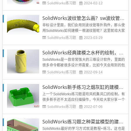
思路对了，画起来就快了，没思路的SolidWorks粉丝
SolidWorks练习题
2024-02-12
们，欢迎查看建模步骤，跟着做一下，熟悉一下命令
和设计灵感的积累。SolidWorks建模练习之缠绕手环
SolidWorks波纹管怎么画？sw波纹管建模实例步骤拆解
效果图...
非标设计里面，我们会用到波纹管等外购件，那么使
用SolidWorks如何建模一根波纹管呢？这里就给大家
做一个抛砖引玉的SolidWorks波纹管实例建模，非常
SolidWorks练习题
2023-03-29
的简单，都是用到我们的简单常用的命令，主要是给
SolidWorks初学者锻炼自己，为以后设计产品提供思
SolidWorks经典建模之水杯的绘制，包覆和压凹命令的结合
路。SolidWorks波纹管效果图So...
SolidWorks是一款非常强大的三维设计软件，里面的
很多命令都被很多设计师喜爱，比如今天会用到的包
覆命令，就能很好的将图形包覆在圆柱面上，所以你
SolidWorks练习题
2022-09-14
不管是简单的文字还是企业logo还是雕龙画凤，都可
以包覆在圆柱上面，或者圆管上面进行雕刻。所以这
SolidWorks新手练习之烟灰缸的建模，SW常规命令操作完成
个命令具有非常实际的意义。今天分享的SolidWork
s...
上一个SolidWorks练习题是吹风机集风口的绘制，有
很多新手还不太适应扫描操作，今天给大家分享一个
常规命令完成的模型，SolidWorks建模一个烟灰缸模
SolidWorks练习题
2022-07-06
型，都是简单的命令，适合SolidWorks新手练习巩
固。下面给出建模步骤参考，相信对你不难奥。Solid
SolidWorks练习题之种菜盆模型的建模，常规命令练习
Works建模烟灰缸效果图Solid...
SolidWorks最好的学习方式就是教程+练习。这也是