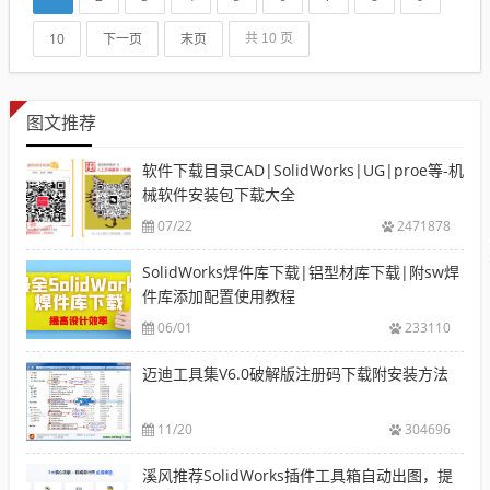
10
下一页
末页
共 10 页
图文推荐
软件下载目录CAD|SolidWorks|UG|proe等-机
械软件安装包下载大全
07/22
2471878
SolidWorks焊件库下载|铝型材库下载|附sw焊
件库添加配置使用教程
06/01
233110
迈迪工具集V6.0破解版注册码下载附安装方法
11/20
304696
溪风推荐SolidWorks插件工具箱自动出图，提