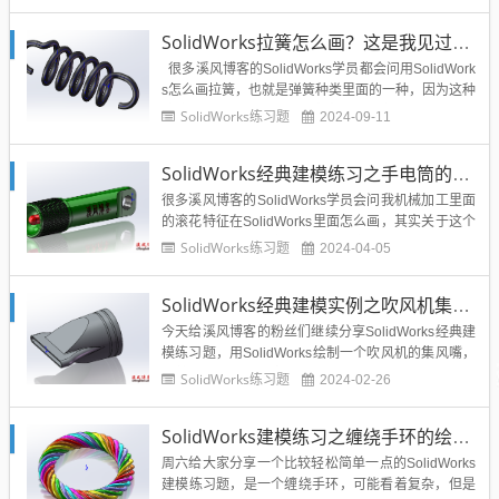
路，尤其是3D草图转换和分切线的使用方法奥。下面
就分享今天的SolidWorks练习题：SolidWorks菱形钢
SolidWorks拉簧怎么画？这是我见过最简单的弹簧建模方法
丝网效果图...
很多溪风博客的SolidWorks学员都会问用SolidWork
s怎么画拉簧，也就是弹簧种类里面的一种，因为这种
拉簧两端带钩子，所以不太容易画，今天溪风就给大
SolidWorks练习题
2024-09-11
家分享一个最简单最容易实现的画法，希望大家可以
自己练习一下。SolidWorks拉簧效果图...
SolidWorks经典建模练习之手电筒的绘制，巧妙生成滚花特征
很多溪风博客的SolidWorks学员会问我机械加工里面
的滚花特征在SolidWorks里面怎么画，其实关于这个
问题我之前就给大家分享过，大家可以看一下之前的
SolidWorks练习题
2024-04-05
文章：SolidWorks如何绘制零件滚花？方法其实很简
单而且实用...
SolidWorks经典建模实例之吹风机集风嘴的绘制，常规命令训练
今天给溪风博客的粉丝们继续分享SolidWorks经典建
模练习题，用SolidWorks绘制一个吹风机的集风嘴，
看着好像复杂，其实非常的简单，都是SolidWorks常
SolidWorks练习题
2024-02-26
规命令的操作，SolidWorks初学者或者SolidWorks零
基础的学员可以根据步骤跟着一起做。拓展我们建模
SolidWorks建模练习之缠绕手环的绘制，思路对了特别简单
的思路，为以后用So...
周六给大家分享一个比较轻松简单一点的SolidWorks
建模练习题，是一个缠绕手环，可能看着复杂，但是