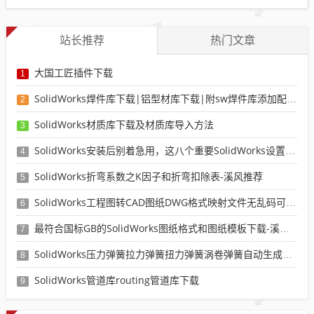
站长推荐
热门文章
大国工匠插件下载
1
SolidWorks焊件库下载|铝型材库下载|附sw焊件库添加配置使用教程
2
SolidWorks材质库下载及材质库导入方法
3
SolidWorks安装后别着急用，这八个重要SolidWorks设置可以提高你的画图效率
4
SolidWorks折弯系数之K因子和折弯扣除表-溪风推荐
5
SolidWorks工程图转CAD图纸DWG格式映射文件无乱码可分层-溪风亲测推荐
6
最符合国标GB的SolidWorks图纸格式和图纸模板下载-溪风专用版
7
SolidWorks压力弹簧拉力弹簧扭力弹簧涡卷弹簧自动生成宏程序下载
8
SolidWorks管道库routing管道库下载
9