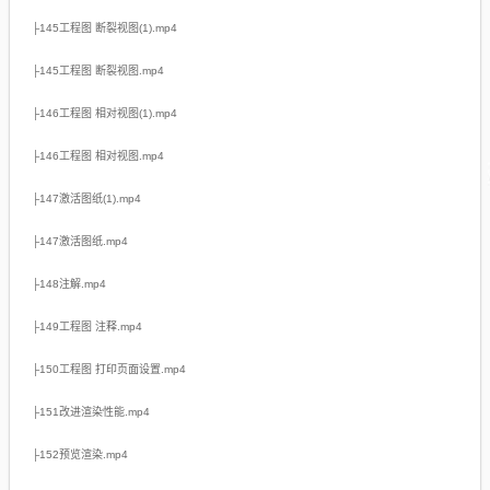
├145工程图 断裂视图(1).mp4
├145工程图 断裂视图.mp4
├146工程图 相对视图(1).mp4
├146工程图 相对视图.mp4
├147激活图纸(1).mp4
├147激活图纸.mp4
├148注解.mp4
├149工程图 注释.mp4
├150工程图 打印页面设置.mp4
├151改进渲染性能.mp4
├152预览渲染.mp4