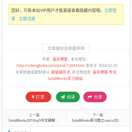
立即登
您好，只有本站VIP用户才能直接查看隐藏内容哦，
录
立即注册
文章版权及转载声明
溪风博客
作者:
本文地址：
http://xifengboke.com/post/1203.html
发布于 2019-12-20
超链接形式
溪风博客-专业
文章转载或复制请以
并注明出处
SolidWorks学习网站
打赏
阅读
分享
上一篇
下一篇
SolidWorks2019sp5中文破解版下载（附安装教程）
SolidWorks练习题之catics3D13-M06(附建模步骤)