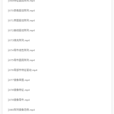
├069特征圆周阵列.mp4
├070表格驱动阵列.mp4
├071草图驱动阵列.mp4
├072曲线驱动阵列.mp4
├073填充阵列.mp4
├074零件线性阵列.mp4
├075零件圆周阵列.mp4
├076零部件特征驱动.mp4
├077镜像草图.mp4
├078镜像特征.mp4
├079镜像零件.mp4
├080阵列镜像范例.mp4