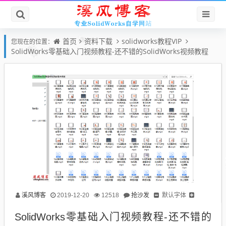
首页
资料下载
solidworks教程VIP
您现在的位置：
SolidWorks零基础入门视频教程-还不错的SolidWorks视频教程
溪风博客
抢沙发
默认字体
2019-12-20
12518
SolidWorks零基础入门视频教程-还不错的