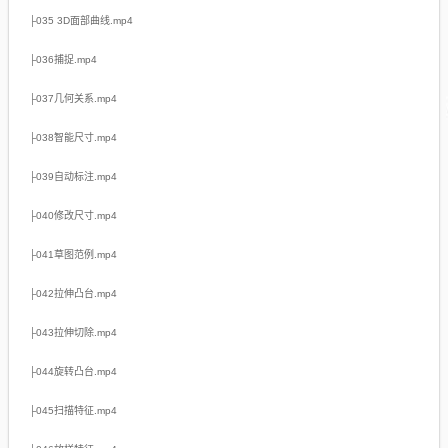
├035 3D面部曲线.mp4
├036捕捉.mp4
├037几何关系.mp4
├038智能尺寸.mp4
├039自动标注.mp4
├040修改尺寸.mp4
├041草图范例.mp4
├042拉伸凸台.mp4
├043拉伸切除.mp4
├044旋转凸台.mp4
├045扫描特征.mp4