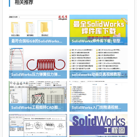
相关推荐
最符合国标GB的SolidWorks图纸格式和图纸模板下载-溪风专用版
SolidWorks焊件库下载|铝型材库下载|附sw焊件库添加配置使用教程
SolidWorks压力弹簧拉力弹簧扭力弹簧涡卷弹簧自动生成宏程序下载
solidworks动画仿真视频教程-学SolidWorks动画必看视频
SolidWorks工程图转CAD图纸DWG格式映射文件无乱码可分层-溪风亲测推荐
SolidWorks入门到精通视频教程（适合sw2018-2026）