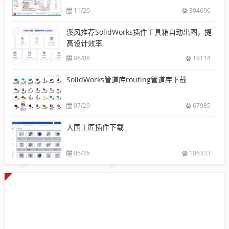
11/20
304696
溪风推荐SolidWorks插件工具箱自动出图，提
高设计效率
06/08
19114
SolidWorks管道库routing管道库下载
07/29
67985
大国工匠插件下载
06/26
106333