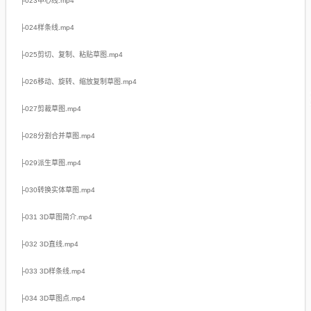
├023中心线.mp4
├024样条线.mp4
├025剪切、复制、粘贴草图.mp4
├026移动、旋转、缩放复制草图.mp4
├027剪裁草图.mp4
├028分割合并草图.mp4
├029派生草图.mp4
├030转换实体草图.mp4
├031 3D草图简介.mp4
├032 3D直线.mp4
├033 3D样条线.mp4
├034 3D草图点.mp4