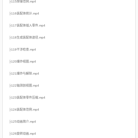
├115焊接范例.mp4
├116装配体统计.mp4
├117装配体插入零件.mp4
├118生成装配体途径.mp4
├119干涉检查.mp4
├120爆炸视图.mp4
├121爆炸与解除.mp4
├122轴测剖视图.mp4
├123装配体零件压缩.mp4
├124装配体范例.mp4
├125动画简介.mp4
├126旋转动画.mp4