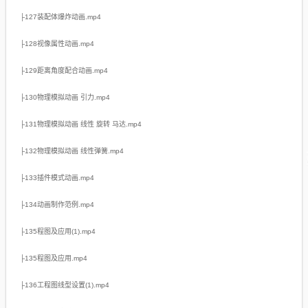
├127装配体爆炸动画.mp4
├128视像属性动画.mp4
├129距离角度配合动画.mp4
├130物理模拟动画 引力.mp4
├131物理模拟动画 线性 旋转 马达.mp4
├132物理模拟动画 线性弹簧.mp4
├133插件模式动画.mp4
├134动画制作范例.mp4
├135程图及应用(1).mp4
├135程图及应用.mp4
├136工程图线型设置(1).mp4