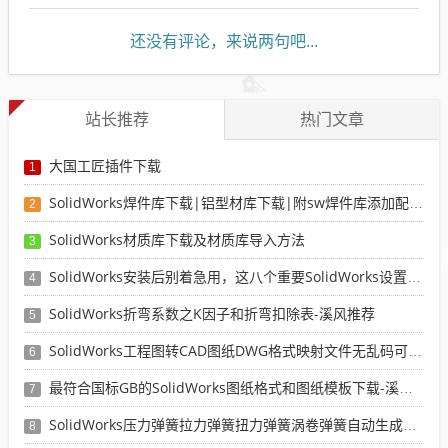
还没有评论，来说两句吧...
站长推荐
热门文章
大国工匠插件下载
1
SolidWorks焊件库下载|铝型材库下载|附sw焊件库添加配置使用教程
2
SolidWorks材质库下载及材质库导入方法
3
SolidWorks安装后别着急用，这八个重要SolidWorks设置可以提高你的画图效率
4
SolidWorks折弯系数之K因子和折弯扣除表-溪风推荐
5
SolidWorks工程图转CAD图纸DWG格式映射文件无乱码可分层-溪风亲测推荐
6
最符合国标GB的SolidWorks图纸格式和图纸模板下载-溪风专用版
7
SolidWorks压力弹簧拉力弹簧扭力弹簧涡卷弹簧自动生成宏程序下载
8