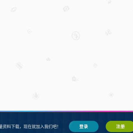
W教程下载
SW练习题
会员登录
鲁ICP备2021002287号-1鲁公网安备 37
量资料下载，现在就加入我们吧！
登录
注册
SW自学网
Z-BlogPHP
基于
搭建