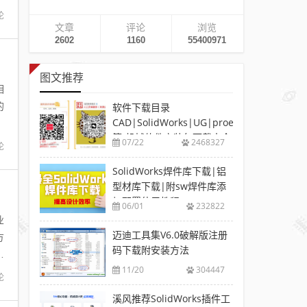
论
文章
评论
浏览
2602
1160
55400971
图文推荐
相
的
软件下载目录
CAD|SolidWorks|UG|proe
等-机械软件安装包下载大全
07/22
2468327
论
SolidWorks焊件库下载|铝
型材库下载|附sw焊件库添
加配置使用教程
06/01
232822
业
迈迪工具集V6.0破解版注册
方
码下载附安装方法
概
11/20
304447
论
溪风推荐SolidWorks插件工