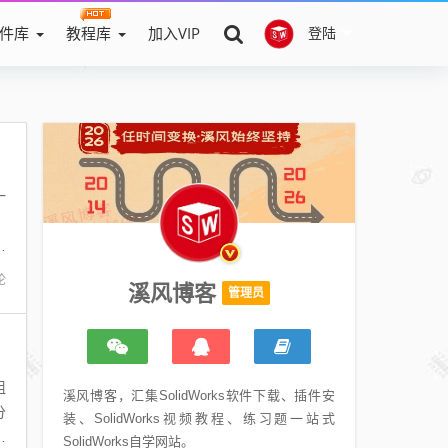
件库
教程库
加入VIP
登陆
一
、
下
论
溪风博客
管理员
组
溪风博客，汇集SolidWorks软件下载、插件安
分
装、SolidWorks视频教程、练习题一站式
博
SolidWorks自学网站。