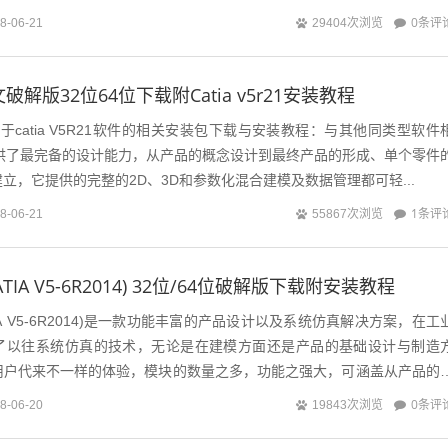
 32位中文破解...
0条评
8-06-21
29404次浏览
1中文破解版32位64位下载附Catia v5r21安装教程
atia V5R21软件的相关安装包下载与安装教程：与其他同类型软件
r21提供了最完备的设计能力，从产品的概念设计到最终产品的形成、单个零件
立，它提供的完整的2D、3D和参数化混合建模及数据管理都可轻...
1条评
8-06-21
55867次浏览
4(CATIA V5-6R2014) 32位/64位破解版下载附安装教程
(CATIA V5-6R2014)是一款功能丰富的产品设计以及系统仿真解决方案，在工
了以往系统仿真的技术，无论是在建模方面还是产品的基础设计与制造
用户代来不一样的体验，模块的数量之多，功能之强大，可涵盖从产品的
成。CAT...
0条评
8-06-20
19843次浏览