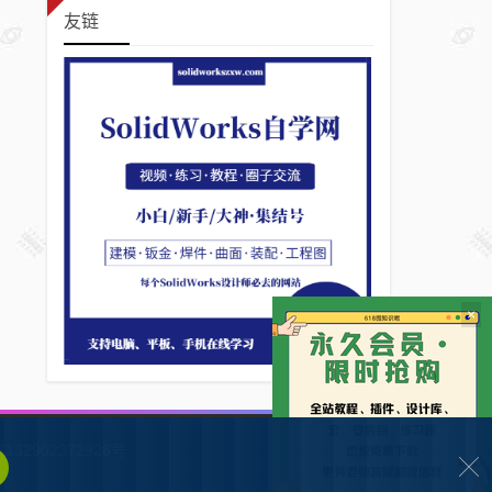
友链
×
132902372928号