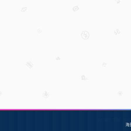
SW软件下载
S
海