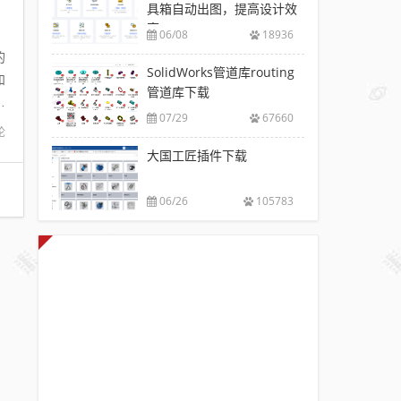
具箱自动出图，提高设计效
率
06/08
18936
的
SolidWorks管道库routing
和
管道库下载
描
07/29
67660
论
大国工匠插件下载
06/26
105783