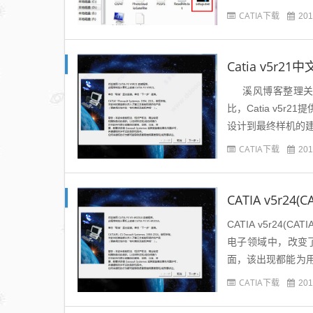
友们。Catia v5r20
CATIA下载
201
Catia v5r2
溪风博客整理关于c
比，Catia v5
设计到最终样机的建
CATIA下载
201
CATIA v5r2
CATIA v5r24
电子领域中，改变
面，该出现都能为
念设计到最终产品的形
CATIA下载
201