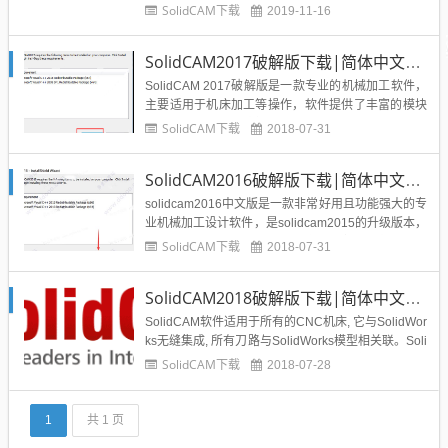
k Inventor无缝集成，其革命性的技术iMachining可以
SolidCAM下载
2019-11-16
节省70%或更多的数控机床加工时间，同时还可以延
长刀具的寿命。SolidCAM 2019作为领先的集...
SolidCAM2017破解版下载|简体中文版附破解文件
SolidCAM 2017破解版是一款专业的机械加工软件，
主要适用于机床加工等操作，软件提供了丰富的模块
供工程师选择，小编提供的这个版本仅适用于64位操
SolidCAM下载
2018-07-31
作系统，新版本增强了对windows10操作系统的兼容
性，可以大大地降代产品的开发成本，缩短产品的开
SolidCAM2016破解版下载|简体中文版附破解文件+安装教程
发周期，提高开发效率。SolidCAM 2017...
solidcam2016中文版是一款非常好用且功能强大的专
业机械加工设计软件，是solidcam2015的升级版本，
软件可以与soliworks进行无缝集成，完美兼容soliwor
SolidCAM下载
2018-07-31
ks 2016等版本，并拥有强大的数据机床编程、延长
刀具寿命、提高加效率等特色，这个版本仅适用于64
SolidCAM2018破解版下载|简体中文版附破解文件
位操作系统、Soli...
SolidCAM软件适用于所有的CNC机床, 它与SolidWor
ks无缝集成, 所有刀路与SolidWorks模型相关联。Soli
dCAM已经通过10多年SolidWorks的黄金认证合作伙
SolidCAM下载
2018-07-28
伴,SolidCAM革命性的加工技术-iMachining无缝集成
于SolidWorks—节约70%（或更多...
1
共 1 页