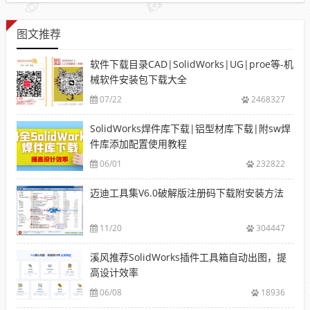
图文推荐
软件下载目录CAD|SolidWorks|UG|proe等-机
械软件安装包下载大全
07/22
2468327
SolidWorks焊件库下载|铝型材库下载|附sw焊
件库添加配置使用教程
06/01
232822
迈迪工具集V6.0破解版注册码下载附安装方法
11/20
304447
溪风推荐SolidWorks插件工具箱自动出图，提
高设计效率
06/08
18936