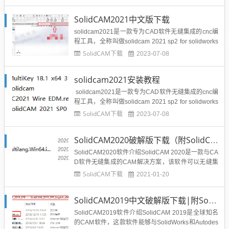
SolidCAM2021中文版下载
solidcam2021是一款专为CAD软件无缝集成的cnc编
程工具，全称叫做solidcam 2021 sp2 for solidworks
2012-2021，它是最佳无缝集成于SOLIDWORKS，
SolidCAM下载
2023-07-08
为CNC编程提供的CAM解决方案。同时可以节省7
0%或更多的机床加工时间，以及增加模具加工的寿
solidcam2021安装教程
命...
solidcam2021是一款专为CAD软件无缝集成的cnc编
程工具，全称叫做solidcam 2021 sp2 for solidworks
2012-2021，它是最佳无缝集成于SOLIDWORKS，
SolidCAM下载
2023-07-08
为CNC编程提供的CAM解决方案。同时可以节省7
0%或更多的机床加工时间，以及增加模...
SolidCAM2020破解版下载（附SolidCAM020安装教程）
SolidCAM2020软件介绍SolidCAM 2020是一款与CA
D软件无缝集成的CAM解决方案，该软件可以无缝集
成于SOLIDWORKS，能够很好的搭配SOLIDWORKS
SolidCAM下载
2021-01-20
CAD和AutoCAD软件使用，使用可直接在SolidWork
s2012-2020版本软件上运行，并为CNC编程提供最
SolidCAM2019中文破解版下载|附SolidCAM2019安装教程-亲测可用
佳...
SolidCAM2019软件介绍SolidCAM 2019是全球知名
的CAM软件，这款软件能够与SolidWorks和Autodes