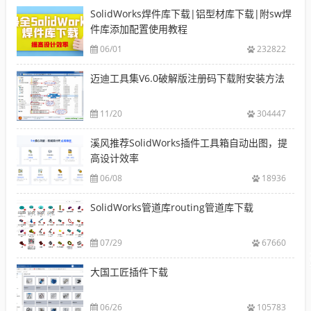
SolidWorks焊件库下载|铝型材库下载|附sw焊
件库添加配置使用教程
06/01
232822
迈迪工具集V6.0破解版注册码下载附安装方法
11/20
304447
溪风推荐SolidWorks插件工具箱自动出图，提
高设计效率
06/08
18936
SolidWorks管道库routing管道库下载
07/29
67660
大国工匠插件下载
06/26
105783