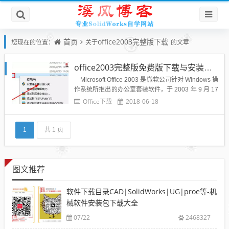
首页
office2003完整版下载
您现在的位置：
关于
的文章
office2003完整版免费版下载与安装教程
Microsoft Office 2003 是微软公司针对 Windows 操
作系统所推出的办公室套装软件，于 2003 年 9 月 17
日推出，其前一代产品为 Office XP，后一代产品为 O
Office下载
2018-06-18
ffice 2007。微软公司为了重新订定 Office 品牌形象，
设计...
1
共 1 页
图文推荐
软件下载目录CAD|SolidWorks|UG|proe等-机
械软件安装包下载大全
07/22
2468327