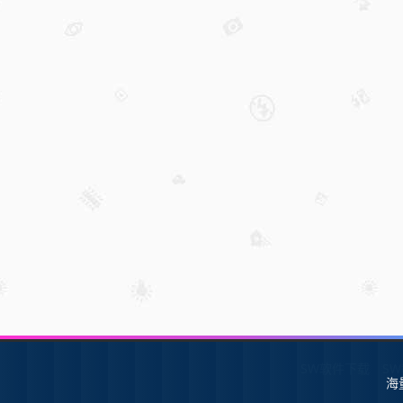
SW软件下载
S
海