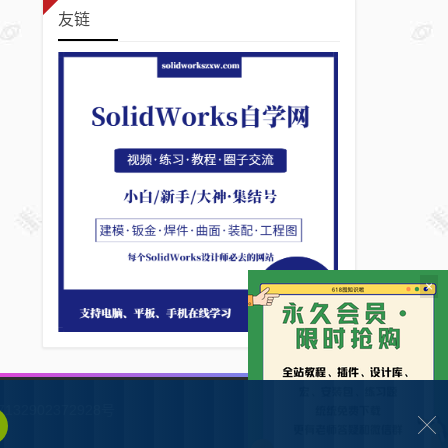
友链
×
132902372928号