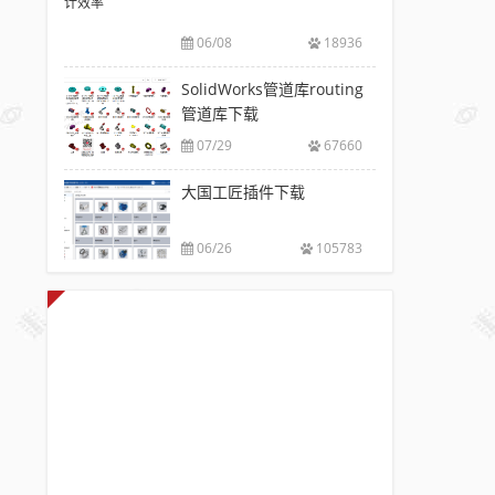
风
推
06/08
18936
荐
SolidWorks
SolidWorks管道库routing
插
管道库下载
件
07/29
67660
工
具
大国工匠插件下载
箱
自
06/26
105783
动
出
图，
提
高
设
计
效
率