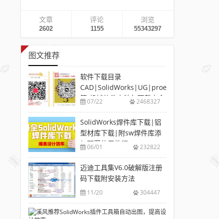
文章
评论
浏览
2602
1155
55343297
图文推荐
软件下载目录
CAD|SolidWorks|UG|proe
等-机械软件安装包下载大全
07/22
2468327
SolidWorks焊件库下载|铝
型材库下载|附sw焊件库添
加配置使用教程
06/01
232822
迈迪工具集V6.0破解版注册
码下载附安装方法
11/20
304447
溪