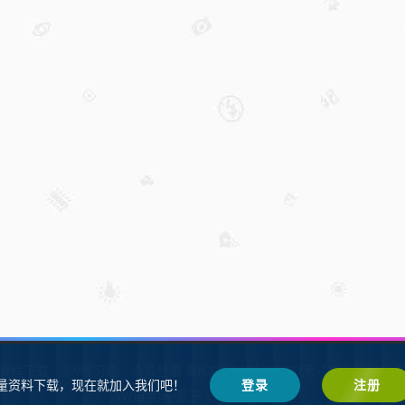
W教程下载
SW练习题
会员登录
鲁ICP备2021002287号-1鲁公网安备 37
量资料下载，现在就加入我们吧！
登录
注册
SW自学网
Z-BlogPHP
基于
搭建