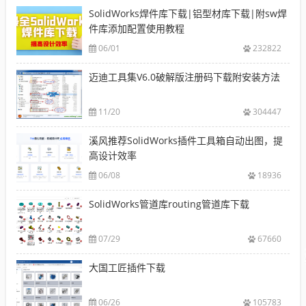
SolidWorks焊件库下载|铝型材库下载|附sw焊
件库添加配置使用教程
06/01
232822
迈迪工具集V6.0破解版注册码下载附安装方法
11/20
304447
溪风推荐SolidWorks插件工具箱自动出图，提
高设计效率
06/08
18936
SolidWorks管道库routing管道库下载
07/29
67660
大国工匠插件下载
06/26
105783