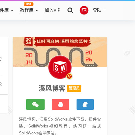
件库
教程库
加入VIP
登陆
实
、
推
论
溪风博客
管理员
溪风博客，汇集SolidWorks软件下载、插件安
装、SolidWorks视频教程、练习题一站式
SolidWorks自学网站。