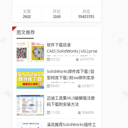
文章
评论
浏览
2602
1160
55423701
图文推荐
软件下载目录
CAD|SolidWorks|UG|proe
等-机械软件安装包下载大全
07/22
2470779
SolidWorks焊件库下载|铝
型材库下载|附sw焊件库添
加配置使用教程
06/01
233017
迈迪工具集V6.0破解版注册
码下载附安装方法
11/20
304608
溪风推荐SolidWorks插件工