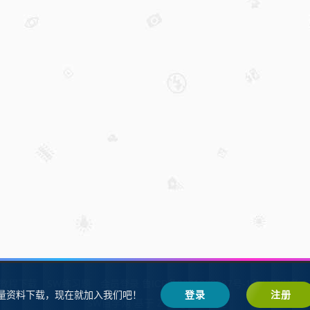
W教程下载
SW练习题
会员登录
鲁ICP备2021002287号-1鲁公网安备 37
量资料下载，现在就加入我们吧！
登录
注册
SW自学网
Z-BlogPHP
基于
搭建