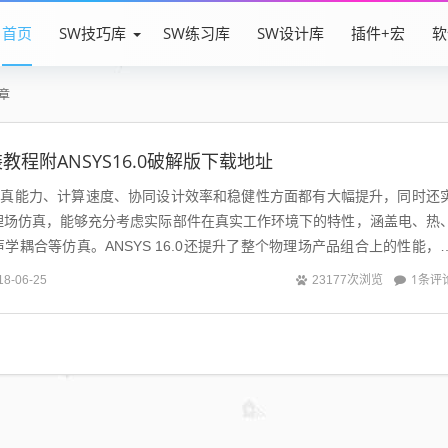
首页
SW技巧库
SW练习库
SW设计库
插件+宏
软
章
安装教程附ANSYS16.0破解版下载地址
0在仿真能力、计算速度、协同设计效率和稳健性方面都有大幅提升，同时还
理场仿真，能够充分考虑实际部件在真实工作环境下的特性，涵盖电、热
学耦合等仿真。ANSYS 16.0还提升了整个物理场产品组合上的性能，
1条评
18-06-25
23177次浏览