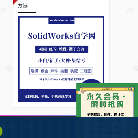
友链
×
132902372928号