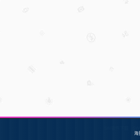
SW软件下载
S
海