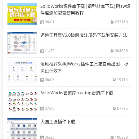
SolidWorks焊件库下载|铝型材库下载|附sw焊
件库添加配置使用教程
06/01
233110
迈迪工具集V6.0破解版注册码下载附安装方法
11/20
304696
溪风推荐SolidWorks插件工具箱自动出图，提
高设计效率
06/08
19114
SolidWorks管道库routing管道库下载
07/29
67985
大国工匠插件下载
06/26
106333