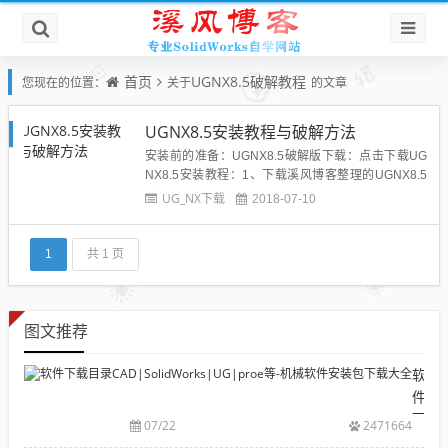
首页
UGNX8.5破解教程
您现在的位置：
关于
的文章
UGNX8.5安装教程与破解方法
安装前的准备：UGNX8.5破解版下载：点击下载UG
NX8.5安装教程：1、下载溪风博客整理的UGNX8.5
破解版所有文件，并进行解压，如下图所示：2、打
UG_NX下载
2018-07-10
开Launch.exe,弹出如下对话框3、选择第三项，Insta
ll NX，单击确定4、点击下一步即可，选择安装路
径，一般我们默认即可。5、进入安...
1
共 1 页
图文推荐
软
件
下
07/22
2471664
载