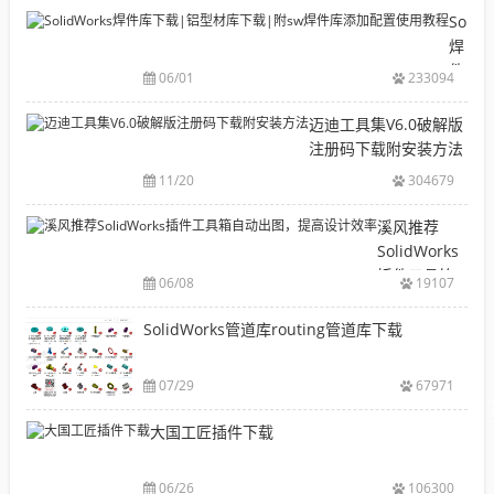
目
Solid
录
焊
CAD|
件
06/01
233094
等-
库
机
下
迈迪工具集V6.0破解版
械
载|
注册码下载附安装方法
软
铝
11/20
304679
件
型
安
材
溪风推荐
装
库
SolidWorks
包
下
插件工具箱
下
06/08
19107
载|
自动出图，
载
附
提高设计效
SolidWorks管道库routing管道库下载
大
sw
率
全
焊
件
07/29
67971
库
大国工匠插件下载
添
加
配
06/26
106300