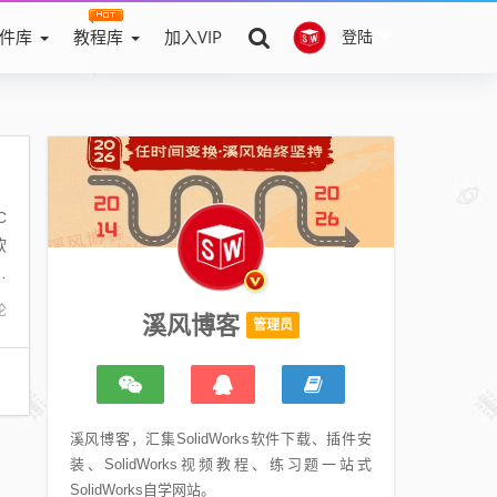
件库
教程库
加入VIP
登陆
C
软
操
论
溪风博客
管理员
溪风博客，汇集SolidWorks软件下载、插件安
装、SolidWorks视频教程、练习题一站式
SolidWorks自学网站。