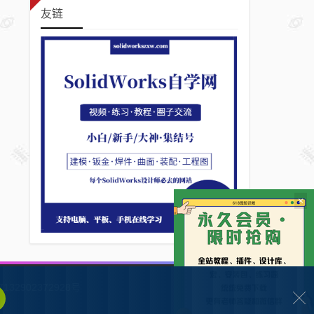
友链
×
132902372928号