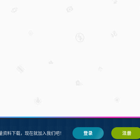
W教程下载
SW练习题
会员登录
鲁ICP备2021002287号-1鲁公网安备 37
量资料下载，现在就加入我们吧！
登录
注册
SW自学网
Z-BlogPHP
基于
搭建