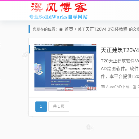
首页
天正T20V4.0安装教程
您现在的位置：
关于
的文
天正建筑T20V
T20天正建筑软件
AD绘图软件。软
件，本平台提供T
作系统： Windows 7 
AutoCAD下载
1
共 1 页