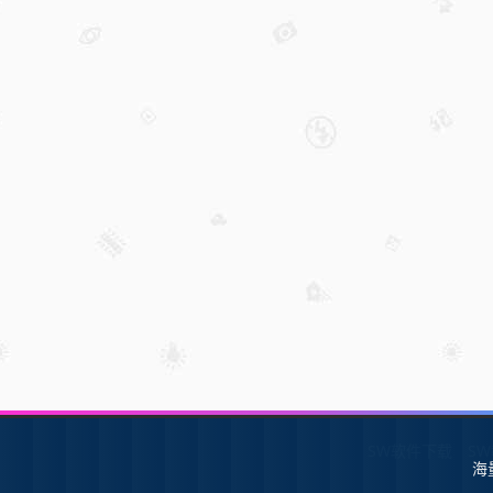
SW软件下载
S
海