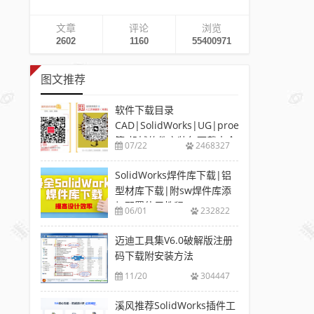
文章
评论
浏览
2602
1160
55400971
图文推荐
软件下载目录
CAD|SolidWorks|UG|proe
等-机械软件安装包下载大全
07/22
2468327
SolidWorks焊件库下载|铝
型材库下载|附sw焊件库添
加配置使用教程
06/01
232822
迈迪工具集V6.0破解版注册
码下载附安装方法
11/20
304447
溪风推荐SolidWorks插件工