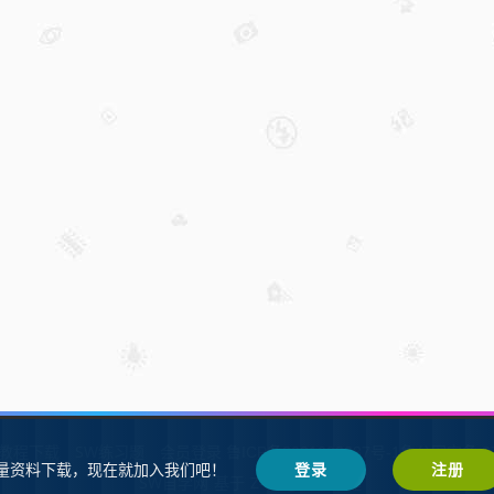
W教程下载
SW练习题
会员登录
鲁ICP备2021002287号-1鲁公网安备 37
量资料下载，现在就加入我们吧！
登录
注册
SW自学网
Z-BlogPHP
基于
搭建