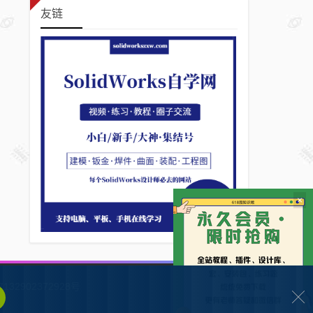
友链
×
132902372928号