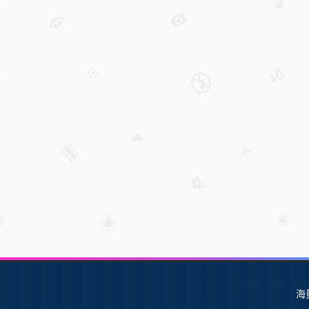
SW软件下载
S
海