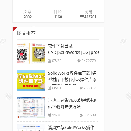
文章
评论
浏览
2602
1160
55423701
图文推荐
软件下载目录
CAD|SolidWorks|UG|proe
等-机械软件安装包下载大全
07/22
2470779
SolidWorks焊件库下载|铝
型材库下载|附sw焊件库添
加配置使用教程
06/01
233017
迈迪工具集V6.0破解版注册
码下载附安装方法
11/20
304608
溪风推荐SolidWorks插件工