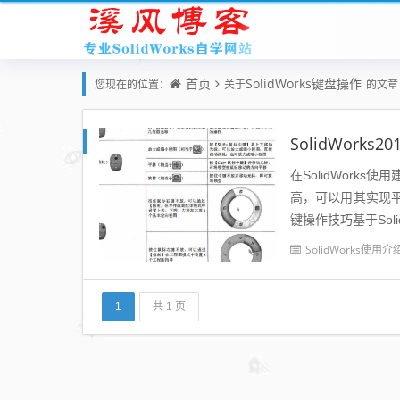
首页
SolidWorks键盘操作
您现在的位置：
关于
的文章
SolidWork
在SolidWork
高，可以用其实现
键操作技巧基于So
高设计效率。如表所示
SolidWorks使用介
1
共 1 页