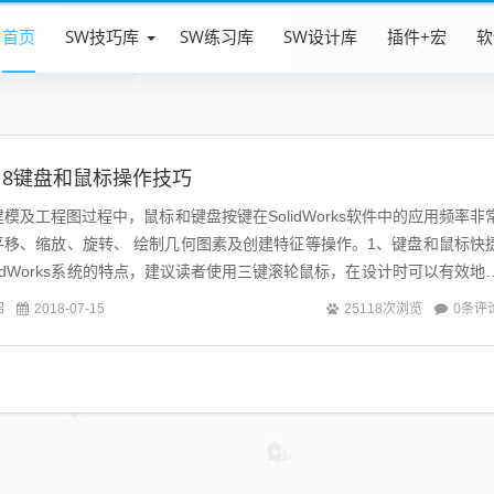
首页
SW技巧库
SW练习库
SW设计库
插件+宏
软
s2018键盘和鼠标操作技巧
s使用建模及工程图过程中，鼠标和键盘按键在SolidWorks软件中的应用频率非
平移、缩放、旋转、 绘制几何图素及创建特征等操作。1、键盘和鼠标快
lidWorks系统的特点，建议读者使用三键滚轮鼠标，在设计时可以有效地
列...
绍
0条评
2018-07-15
25118次浏览