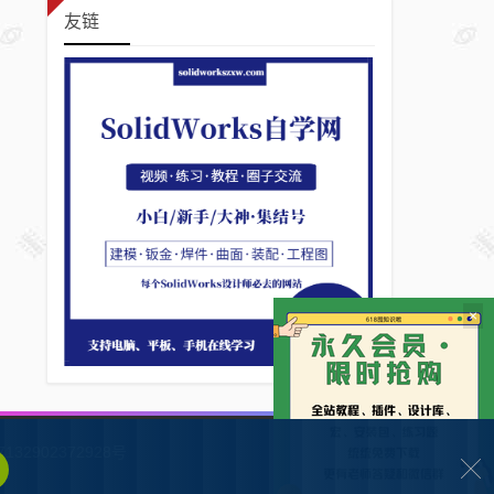
友链
×
132902372928号