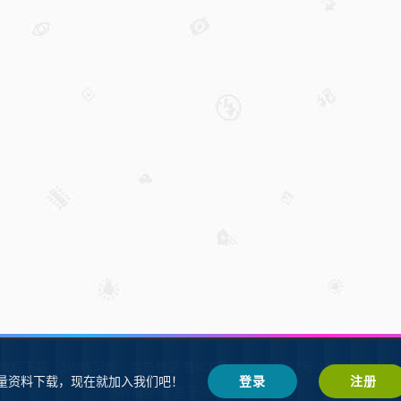
W教程下载
SW练习题
会员登录
鲁ICP备2021002287号-1鲁公网安备 37
量资料下载，现在就加入我们吧！
登录
注册
SW自学网
Z-BlogPHP
基于
搭建