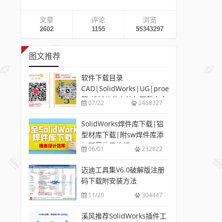
文章
评论
浏览
2602
1155
55343297
图文推荐
软件下载目录
CAD|SolidWorks|UG|proe
等-机械软件安装包下载大全
07/22
2468327
SolidWorks焊件库下载|铝
型材库下载|附sw焊件库添
加配置使用教程
06/01
232822
迈迪工具集V6.0破解版注册
码下载附安装方法
11/20
304447
溪风推荐SolidWorks插件工