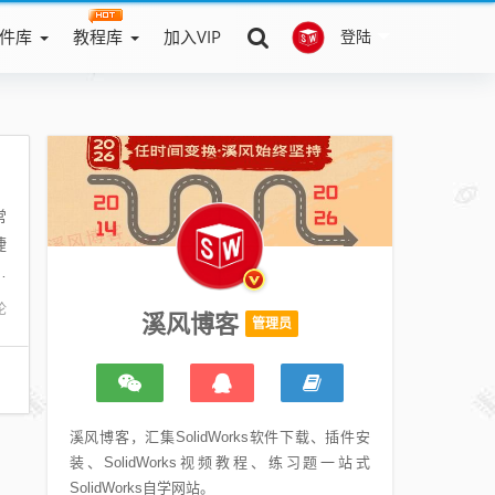
件库
教程库
加入VIP
登陆
常
捷
提
论
溪风博客
管理员
溪风博客，汇集SolidWorks软件下载、插件安
装、SolidWorks视频教程、练习题一站式
SolidWorks自学网站。