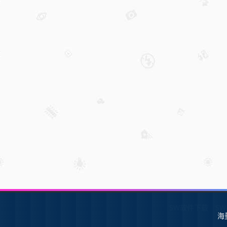
SW软件下载
S
海