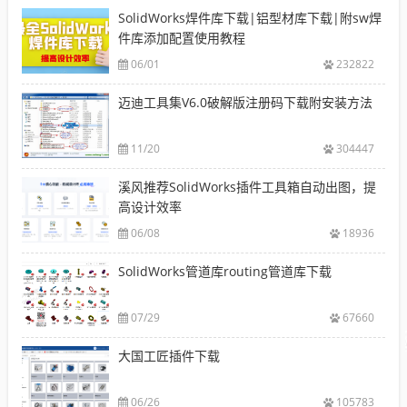
SolidWorks焊件库下载|铝型材库下载|附sw焊
件库添加配置使用教程
06/01
232822
迈迪工具集V6.0破解版注册码下载附安装方法
11/20
304447
溪风推荐SolidWorks插件工具箱自动出图，提
高设计效率
06/08
18936
SolidWorks管道库routing管道库下载
07/29
67660
大国工匠插件下载
06/26
105783