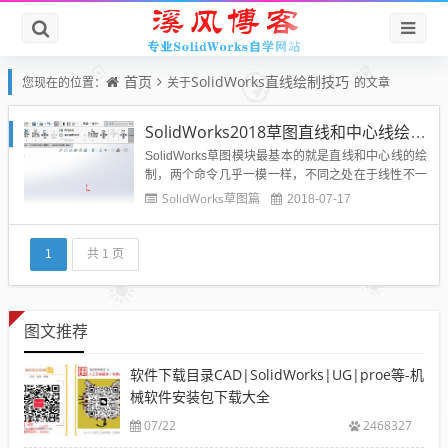
首页
SolidWorks直线绘制技巧
您现在的位置：
关于
的文章
SolidWorks2018草图直线和中心线绘制技巧
SolidWorks草图模块最基本的就是直线和中心线的绘
制，两个命令几乎一模一样，不同之处在于线性不一
样，直线类似于CAD里面的实线，中心线为参考线。
SolidWorks草图篇
2018-07-17
SolidWorks草图直线、中心线绘制操作步骤：1、打
开SolidWorks，新建-零件，然后我们在上视基准面上
新建草图，不会的同学可以看上一节文章...
1
共 1 页
图文推荐
软件下载目录CAD|SolidWorks|UG|proe等-机
械软件安装包下载大全
07/22
2468327