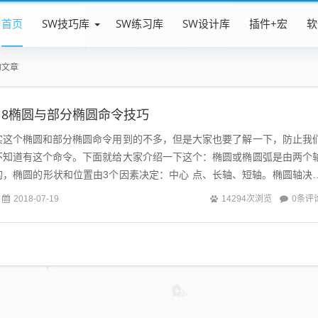
首页
SW技巧库
SW练习库
SW设计库
插件+宏
软
的文章
s2018椭圆与部分椭圆命令技巧
实这个椭圆和部分椭圆命令用到的不多，但是大家也要了解一下，防止我
不知道有这个命令。下面就给大家介绍一下这个：椭圆或椭圆弧是由两个
的，椭圆的形状和位置由3个因素决定：中心 点、长轴、短轴。椭圆轴决
点决定了椭圆的位置。所以画椭圆和部...
0条评
2018-07-19
14294次浏览