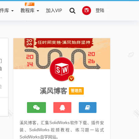
件库
教程库
加入VIP
登陆
们
轴
定
论
溪风博客
管理员
溪风博客，汇集SolidWorks软件下载、插件安
装、SolidWorks视频教程、练习题一站式
SolidWorks自学网站。