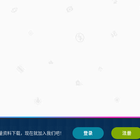
W教程下载
SW练习题
会员登录
鲁ICP备2021002287号-1鲁公网安备 37
量资料下载，现在就加入我们吧！
登录
注册
SW自学网
Z-BlogPHP
基于
搭建