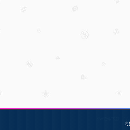
SW软件下载
S
海