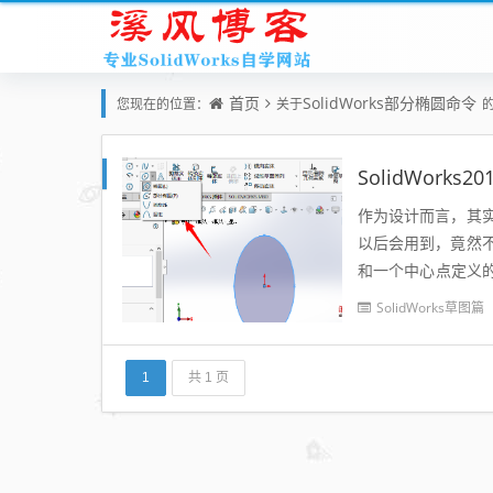
首页
SolidWorks部分椭圆命令
您现在的位置：
关于
SolidWork
作为设计而言，其
以后会用到，竟然
和一个中心点定义
了椭圆的方向，中心
SolidWorks草图篇
1
共 1 页