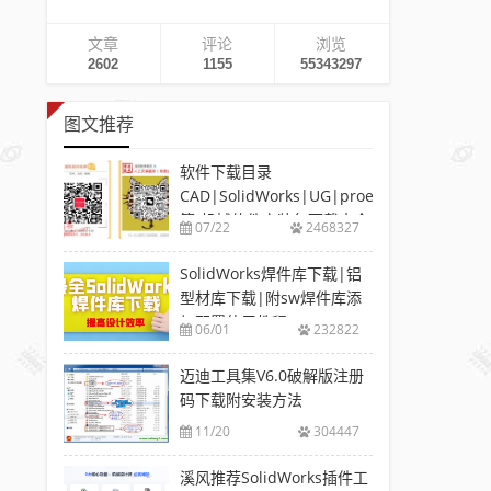
文章
评论
浏览
2602
1155
55343297
图文推荐
软件下载目录
CAD|SolidWorks|UG|proe
等-机械软件安装包下载大全
07/22
2468327
SolidWorks焊件库下载|铝
型材库下载|附sw焊件库添
加配置使用教程
06/01
232822
迈迪工具集V6.0破解版注册
码下载附安装方法
11/20
304447
溪风推荐SolidWorks插件工