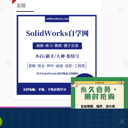
友链
×
132902372928号