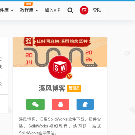
件库
教程库
加入VIP
登陆
实
线
属
论
溪风博客
管理员
溪风博客，汇集SolidWorks软件下载、插件安
装、SolidWorks视频教程、练习题一站式
SolidWorks自学网站。