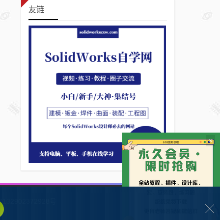
友链
×
132902372928号