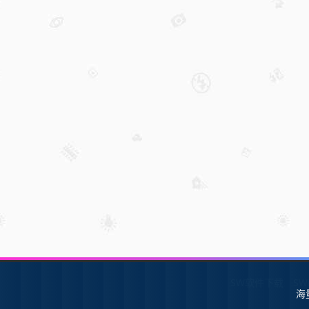
SW软件下载
S
海