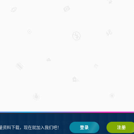
W教程下载
SW练习题
会员登录
鲁ICP备2021002287号-1鲁公网安备 37
量资料下载，现在就加入我们吧！
登录
注册
SW自学网
Z-BlogPHP
基于
搭建