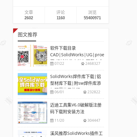
文章
评论
浏览
2602
1160
55400971
图文推荐
软件下载目录
CAD|SolidWorks|UG|proe
等-机械软件安装包下载大全
07/22
2468327
SolidWorks焊件库下载|铝
型材库下载|附sw焊件库添
加配置使用教程
06/01
232822
迈迪工具集V6.0破解版注册
码下载附安装方法
11/20
304447
溪风推荐SolidWorks插件工