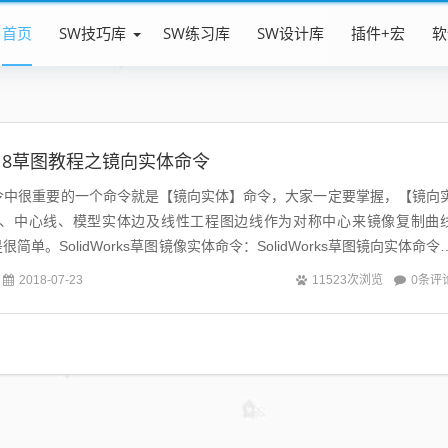
首页
SW技巧库
SW练习库
SW设计库
插件+宏
软
s2018草图教程之镜向实体命令
s草图命令中很重要的一个命令就是【镜向实体】命令，大家一定要掌握，【镜向
线、中心线、模型实体边及线性工程图边线作为对称中心来镜像复制曲
简单。SolidWorks草图镜像实体命令：SolidWorks草图镜向实体命令
实体：...
0条评
2018-07-23
11523次浏览