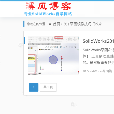
首页
草图镜像技巧
您现在的位置：
关于
的文章
SolidWork
SolidWork
体】 工具是以直
的。虽然很重要但是很
性选项卡中：要镜向的
SolidWorks草图篇
1
共 1 页