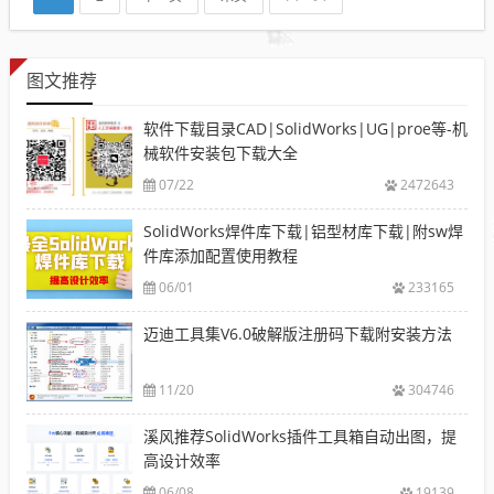
图文推荐
软件下载目录CAD|SolidWorks|UG|proe等-机
械软件安装包下载大全
07/22
2472643
SolidWorks焊件库下载|铝型材库下载|附sw焊
件库添加配置使用教程
06/01
233165
迈迪工具集V6.0破解版注册码下载附安装方法
11/20
304746
溪风推荐SolidWorks插件工具箱自动出图，提
高设计效率
06/08
19139