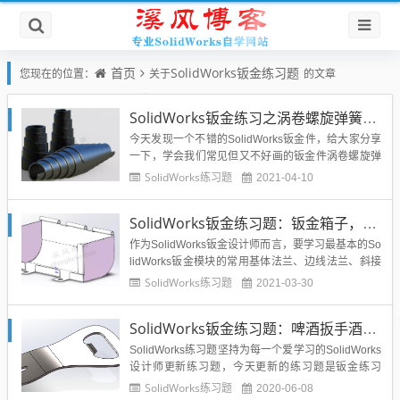
首页
SolidWorks钣金练习题
您现在的位置：
关于
的文章
SolidWorks钣金练习之涡卷螺旋弹簧的绘制，思路很好,还可展开下料
今天发现一个不错的SolidWorks钣金件，给大家分享
一下，学会我们常见但又不好画的钣金件涡卷螺旋弹
簧，对于有SolidWorks钣金基础的粉丝学员，可以练
SolidWorks练习题
2021-04-10
习一下，拓展思路。SolidWorks钣金练习之涡卷螺旋
弹簧效果图SolidWorks钣金练习之涡卷螺旋弹簧建模
SolidWorks钣金练习题：钣金箱子，添加薄片的技巧要学会
步骤1、打开SolidWork...
作为SolidWorks钣金设计师而言，要学习最基本的So
lidWorks钣金模块的常用基体法兰、边线法兰、斜接
法兰、闭合角等等命令外，还有多去实践，因为很多
SolidWorks练习题
2021-03-30
钣金件看着简单，自己画又达不到效果，是因为我们
练的太少。今天给大家分享的SolidWorks钣金练习
SolidWorks钣金练习题：啤酒扳手酒瓶起子建模
题，就用到了添加基体薄片的命令，实现增加钣...
SolidWorks练习题坚持为每一个爱学习的SolidWorks
设计师更新练习题，今天更新的练习题是钣金练习
题，用到SolidWorks钣金模块，是一个啤酒扳手的建
SolidWorks练习题
2020-06-08