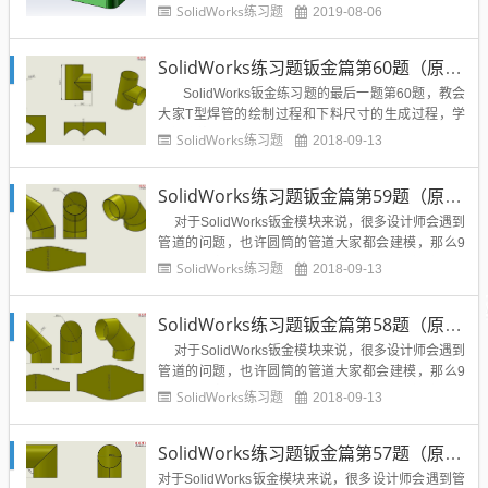
篇实战练习题，收到了很多设计师的反馈如下图所
SolidWorks练习题
2019-08-06
示：先把图形发出来：粉丝留言：其实主要问题出现
在：不懂的问怎么加工，懂行的嫌1/8圆弧麻烦，有钱
SolidWorks练习题钣金篇第60题（原创）带视频答案模型
的说做模具成型等等问题，这里溪风只想说：感谢大
家的积极...
SolidWorks钣金练习题的最后一题第60题，教会
大家T型焊管的绘制过程和下料尺寸的生成过程，学
会钣金练习题的这十道题目之后，相信大家会对Solid
SolidWorks练习题
2018-09-13
Works钣金模块有一个全新的认识和作图技巧，学会
基本的钣金折弯，放样、卷圆的操作，也一定会在...
SolidWorks练习题钣金篇第59题（原创）带视频答案模型
对于SolidWorks钣金模块来说，很多设计师会遇到
管道的问题，也许圆筒的管道大家都会建模，那么9
0°直角的弯头你会吗？下面这节SolidWorks钣金练习
SolidWorks练习题
2018-09-13
题就教大家利用SolidWorks钣金模块绘制90°弯头，S
olidWorks绘制90度弯头前面两题做...
SolidWorks练习题钣金篇第58题（原创）带视频答案模型
对于SolidWorks钣金模块来说，很多设计师会遇到
管道的问题，也许圆筒的管道大家都会建模，那么9
0°直角的弯头你会吗？下面这节SolidWorks钣金练习
SolidWorks练习题
2018-09-13
题就教大家利用SolidWorks钣金模块绘制90°弯头，
图纸如下：可能上一题第57题大家已经学会了S...
SolidWorks练习题钣金篇第57题（原创）带视频答案模型
对于SolidWorks钣金模块来说，很多设计师会遇到管