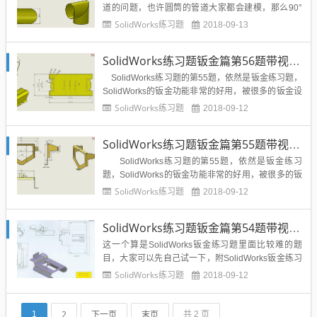
道的问题，也许圆筒的管道大家都会建模，那么90°
直角的弯头你会吗？下面这节SolidWorks钣金练习题
SolidWorks练习题
2018-09-13
就教大家利用SolidWorks钣金模块绘制90°弯头，图
纸如下：钣金参数：钣金厚度0.5mm 折弯半径 0.5m
SolidWorks练习题钣金篇第56题带视频答案模型
m这道题目是溪...
SolidWorks练习题的第55题，依然是钣金练习题，
SolidWorks的钣金功能非常的好用，被很多的钣金设
计师所采用，所以大家可以通过练习题学会SolidWor
SolidWorks练习题
2018-09-12
ks钣金功能，将来设计钣金护罩，机床护罩等等轻而
易举。下面这题模型取自网络，溪风老师重新标注尺
SolidWorks练习题钣金篇第55题带视频答案模型
寸，方便大家...
SolidWorks练习题的第55题，依然是钣金练习
题，SolidWorks的钣金功能非常的好用，被很多的钣
金设计师所采用，所以大家可以通过练习题学会Solid
SolidWorks练习题
2018-09-12
Works钣金功能，将来设计钣金护罩，机床护罩等等
轻而易举。下面这题模型取自网络，溪风老师重新标
SolidWorks练习题钣金篇第54题带视频答案模型
注...
这一个算是SolidWorks钣金练习题里面比较难的题
目，大家可以先自己试一下，附SolidWorks钣金练习
题第54题：难度指数：☆☆☆大家先对照图纸做一下
SolidWorks练习题
2018-09-12
联系，不会的SolidWorks初学者可以参考下面的视频
教程和模型源文件。【SolidWorks钣金练习题54】模
型答案源文件及建模高清视频教...
2
下一页
末页
1
共 2 页