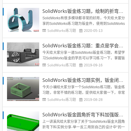
模过程，大家可以练习起来。SolidWorks钣金练习题
啤酒扳手效果图SolidWorks钣金练习题啤酒扳手建模
SolidWorks钣金练习题，绘制的折弯命令使用实战案例
步骤1、打开Solid...
SolidWorks有很多模块都非常的好用，今天给大家分
享的SolidWorks练习题为钣金件，使用到SolidWorks
的钣金设计模块，题目非常的简单，用到最多的命令
SolidWorks练习题
2020-05-13
就是SolidWorks钣金绘制的折弯这个命令，相信跟着
步骤练习，你也可以做出来，并且合理的运用到以后
SolidWorks钣金练习题：重点是学会边线法兰、编辑草图轮廓钣金命令
的钣金设计当中。SolidWo...
今天给大家分享一道SolidWorks钣金练习题，希望学
习SolidWorks钣金的学员可以学习练习一下，掌握钣
金的基本命令：基体法兰、边线法兰、边角处理、编
SolidWorks练习题
2019-09-16
辑草图轮廓等钣金重要命令。通过练习，大家取长补
短，掌握SolidWorks钣金产品的设计和工艺细节处
SolidWorks钣金练习题实例，钣金闭合角通风口综合应用
理。效果图：作图步骤：（转自大国工程师）1...
今天小编给大家分享一个SolidWorks练习题，钣金练
习题，非常不错的练习题，提供给大家做一下，非常
详细的作图步骤，并且使用到钣金模块的闭合角、通
SolidWorks练习题
2019-08-28
风口等重要的功能，是一个综合性的钣金练习题，大
家有时间可以做一下。效果图：作图步骤：（转自大
SolidWorks钣金圆角折弯下料加强版，一定要举一反三奥
国工程师）1.上视基准面，草绘矩形。2.基体法兰，
厚度1.5...
上一讲溪风给大家分享了关于“SolidWorks钣金大圆角
折弯下料实例分享-举一反三用到自己的设计中”的一