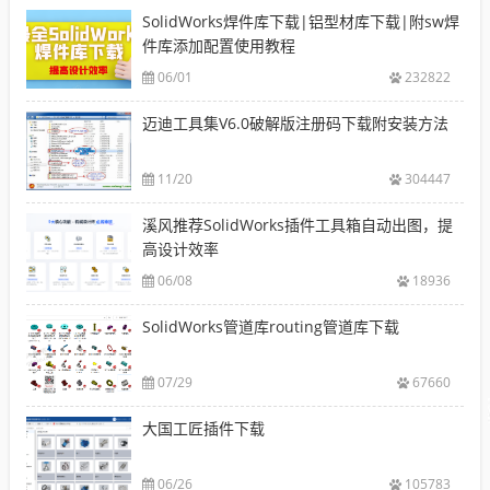
SolidWorks焊件库下载|铝型材库下载|附sw焊
件库添加配置使用教程
06/01
232822
迈迪工具集V6.0破解版注册码下载附安装方法
11/20
304447
溪风推荐SolidWorks插件工具箱自动出图，提
高设计效率
06/08
18936
SolidWorks管道库routing管道库下载
07/29
67660
大国工匠插件下载
06/26
105783