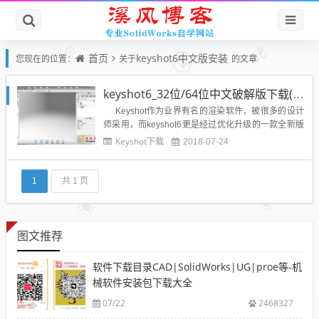
首页
keyshot6中文版安装
您现在的位置：
关于
的文章
keyshot6_32位/64位中文破解版下载(附破解文件+安装教程)
Keyshot作为业界有名的渲染软件，被很多的设计
师采用，而keyshot6更是经过优化升级的一款全新版
本，Keyshot 6能更快更好的应对室内光照渲染，动画
Keyshot下载
2018-07-24
镜头新增了景深改变动画和路径动画等几个动作，在
材质类型也有增加，现在不仅可以支持简单的材质动
画，还支...
1
共 1 页
图文推荐
软件下载目录CAD|SolidWorks|UG|proe等-机
械软件安装包下载大全
07/22
2468327