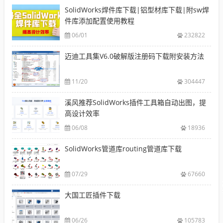
SolidWorks焊件库下载|铝型材库下载|附sw焊
件库添加配置使用教程
06/01
232822
迈迪工具集V6.0破解版注册码下载附安装方法
11/20
304447
溪风推荐SolidWorks插件工具箱自动出图，提
高设计效率
06/08
18936
SolidWorks管道库routing管道库下载
07/29
67660
大国工匠插件下载
06/26
105783