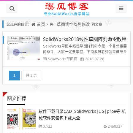
首页
草图线性阵列修改
您现在的位置：
关于
的文章
SolidWorks2018线性草图阵列命令教程
SolidWorks草图中线性草图阵列命令是一个非常重要
的命令，大家一定要掌握，下面溪风老师就来详细介
绍一下【线性草图阵列】命令：【线性草图阵列】线
SolidWorks草图篇
2018-07-26
性草图阵列属性控制面板各项含义如下：方向1：主
要设置 X 轴方向的阵列参数。反向：单击此按钮，将
更改阵列 方向。图形区域将显示阵列方向箭头， 拖动
1
共 1 页
箭头顶...
图文推荐
软件下载目录CAD|SolidWorks|UG|proe等-机
械软件安装包下载大全
07/22
2468327