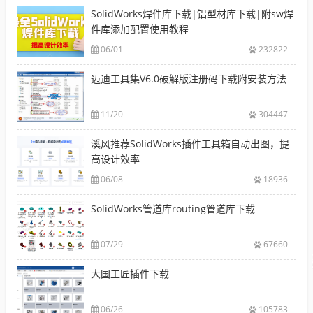
SolidWorks焊件库下载|铝型材库下载|附sw焊
件库添加配置使用教程
06/01
232822
迈迪工具集V6.0破解版注册码下载附安装方法
11/20
304447
溪风推荐SolidWorks插件工具箱自动出图，提
高设计效率
06/08
18936
SolidWorks管道库routing管道库下载
07/29
67660
大国工匠插件下载
06/26
105783