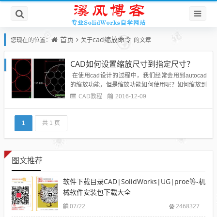
首页
cad缩放命令
您现在的位置：
关于
的文章
CAD如何设置缩放尺寸到指定尺寸？
在使用cad设计的过程中，我们经常会用到autocad
的缩放功能，但是缩放功能如何使用呢？如何缩放到
我们想要的尺寸呢？下面给出我的见解和从网上搜集
CAD教程
2016-12-09
的一些经验技巧分享给博友和SolidWorks论坛的朋友
们。很多初学者看到这样的图不知如何下手，总是想
如何才能确定中间小圆的半径。其实如果对缩...
1
共 1 页
图文推荐
软件下载目录CAD|SolidWorks|UG|proe等-机
械软件安装包下载大全
07/22
2468327