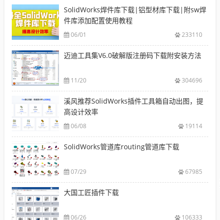
SolidWorks焊件库下载|铝型材库下载|附sw焊
件库添加配置使用教程
06/01
233110
迈迪工具集V6.0破解版注册码下载附安装方法
11/20
304696
溪风推荐SolidWorks插件工具箱自动出图，提
高设计效率
06/08
19114
SolidWorks管道库routing管道库下载
07/29
67985
大国工匠插件下载
06/26
106333