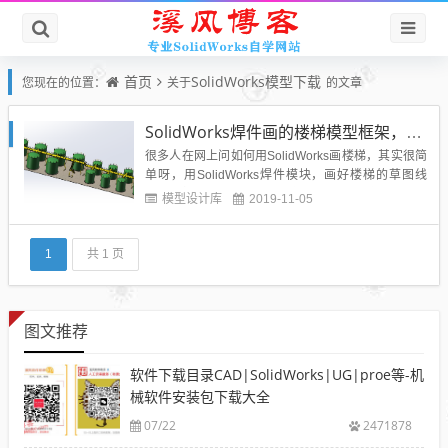
首页
SolidWorks模型下载
您现在的位置：
关于
的文章
SolidWorks焊件画的楼梯模型框架，简便快捷值得下载学习
很多人在网上问如何用SolidWorks画楼梯，其实很简
单呀，用SolidWorks焊件模块，画好楼梯的草图线
条，用焊件轮廓库就可以直接生成非常的方便快捷。
模型设计库
2019-11-05
今天溪风博客就给大家分享一份有SolidWorks焊件绘
制的设备楼梯护栏，非常具有参考和借鉴意义。效果
图：细节图：推荐理由：SolidWorks...
1
共 1 页
图文推荐
软件下载目录CAD|SolidWorks|UG|proe等-机
械软件安装包下载大全
07/22
2471878