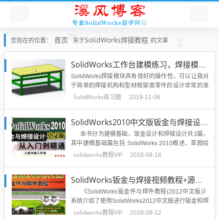
首页
SolidWorks焊接教程
您现在的位置：
关于
的文章
SolidWorks工作台建模练习，焊接模块综合基础应用实战练习
SolidWorks焊接模块具有很好的操作性，可以让我对
于简单的焊接机构和型材框架类零件的设计非常的准
确快捷，今天溪风就给大家以一个简单的车间工作台
SolidWorks练习题
2019-11-06
的建模为例，利用SolidWorks焊接模块，最基础的命
令给大家讲解，希望大家通过简单的实例学会SolidW
SolidWorks2010中文版钣金与焊接设计从入门到精通光盘源文件下载
orks焊件的建模。效果图：作图步骤：1、打...
本书分为建模基础、饭金设计和焊接设计共3篇，
其中建模基础篇包括 SolidWorks 2010概述、草图绘
制、零件造型和特征相关技术、装配体的应 用、创建
solidworks教程VIP
2018-08-18
工程图等5章；饭金设计篇包括饭金基础知识、简单
饭金零件设计 实例、复杂饭金零件设计实例和饭金零
SolidWorks钣金与焊接视频教程+源文件2012版
件关联设计...
《SolidWorks钣金件与焊件教程(2012中文版)》
系统介绍了使用SolidWorks2012中文版进行钣金和焊
件设计的过程与方法，全书分两篇，第1篇介绍钣金
solidworks教程VIP
2018-08-12