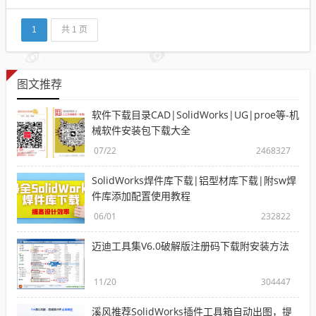
模块，包括钣金设计入门、钣金法兰、折弯钣金体、
钣金成形、钣金的其他处理方法、创建钣金工程图及
钣...
1
共 1 页
图文推荐
软件下载目录CAD|SolidWorks|UG|proe等-机
械软件安装包下载大全
07/22
2468327
SolidWorks焊件库下载|铝型材库下载|附sw焊
件库添加配置使用教程
06/01
232822
迈迪工具集V6.0破解版注册码下载附安装方法
11/20
304447
溪风推荐SolidWorks插件工具箱自动出图，提