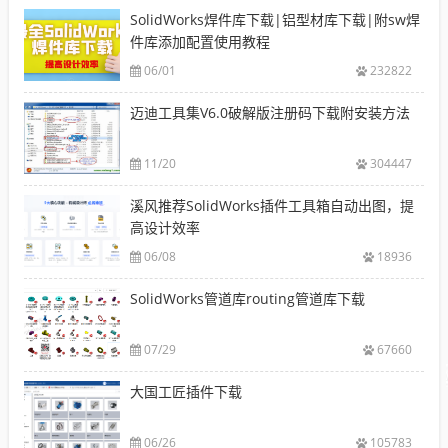
SolidWorks焊件库下载|铝型材库下载|附sw焊
件库添加配置使用教程
06/01
232822
迈迪工具集V6.0破解版注册码下载附安装方法
11/20
304447
溪风推荐SolidWorks插件工具箱自动出图，提
高设计效率
06/08
18936
SolidWorks管道库routing管道库下载
07/29
67660
大国工匠插件下载
06/26
105783