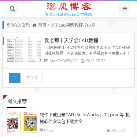
首页
cad视频教程
您现在的位置：
关于
的文章
侯老师十天学会CAD教程
目前网络上可以搜索的到的侯老师十天学会CAD系
列视频教程，有许多版本，有些视频甚至每集只有十
来分钟，经过认真校队，本站提供的侯老师十天学会c
AutoCAD教程VIP
2019-07-22
ad教程为真实的侯老师视频，希望大家好好学习。侯
老师十天学会CAD视频教程目录：第一天：CAD用户
界面、座标及绘图的基本知识第二天：补直线的绘制
1
共 1 页
技...
图文推荐
软件下载目录CAD|SolidWorks|UG|proe等-机
械软件安装包下载大全
07/22
2468327