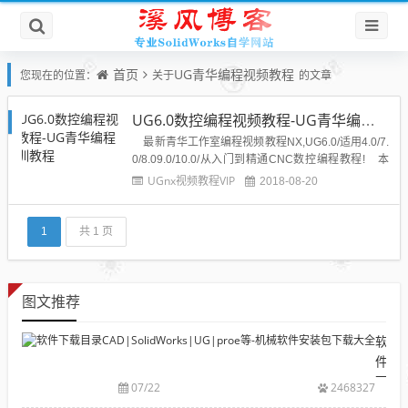
首页
UG青华编程视频教程
您现在的位置：
关于
的文章
UG6.0数控编程视频教程-UG青华编程培训教程
最新青华工作室编程视频教程NX,UG6.0/适用4.0/7.
0/8.09.0/10.0/从入门到精通CNC数控编程教程! 本
教程为十年工作经验加上五年教学经验的高级工程师
UGnx视频教程VIP
2018-08-20
录制,并非一些在职工程师会一些编程就想录制些教程
出售,实际上录的这些教程只看...
1
共 1 页
图文推荐
软
件
下
07/22
2468327
载