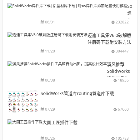
目
Solid
录
焊
CAD|
件
06/01
232822
等-
库
机
下
迈迪工具集V6.0破解版
械
载|
注册码下载附安装方法
软
铝
11/20
304447
件
型
安
材
溪风推荐
装
库
SolidWorks
包
下
插件工具箱
下
06/08
18936
载|
自动出图，
载
附
提高设计效
SolidWorks管道库routing管道库下载
大
sw
率
全
焊
件
07/29
67660
库
大国工匠插件下载
添
加
配
06/26
105783