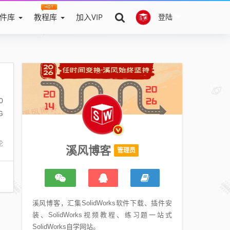
件库
教程库
加入VIP
登陆
0
G
论
溪风博客
管理员
溪风博客，汇集SolidWorks软件下载、插件安
装、SolidWorks视频教程、练习题一站式
SolidWorks自学网站。