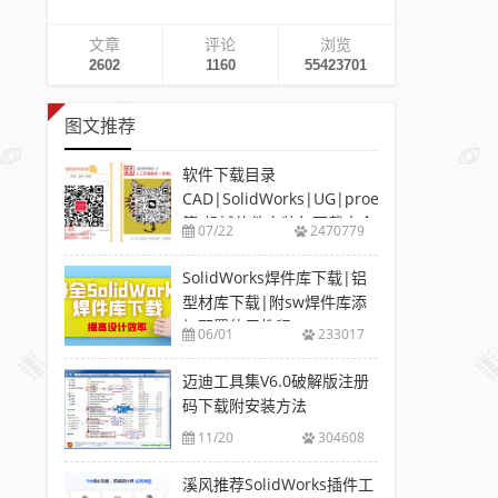
文章
评论
浏览
2602
1160
55423701
图文推荐
软件下载目录
CAD|SolidWorks|UG|proe
等-机械软件安装包下载大全
07/22
2470779
SolidWorks焊件库下载|铝
型材库下载|附sw焊件库添
加配置使用教程
06/01
233017
迈迪工具集V6.0破解版注册
码下载附安装方法
11/20
304608
溪风推荐SolidWorks插件工