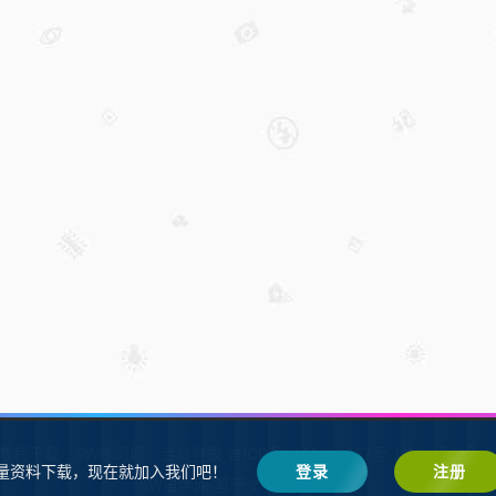
W教程下载
SW练习题
会员登录
鲁ICP备2021002287号-1鲁公网安备 37
量资料下载，现在就加入我们吧！
登录
注册
SW自学网
Z-BlogPHP
基于
搭建