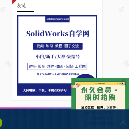
友链
×
132902372928号