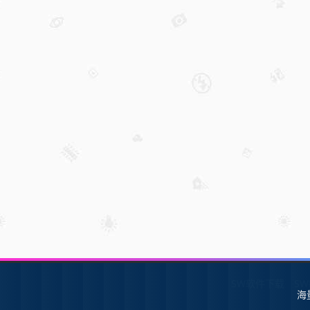
SW软件下载
S
海