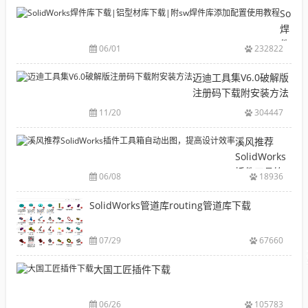
目
Solid
录
焊
CAD|
件
06/01
232822
等-
库
机
下
迈迪工具集V6.0破解版
械
载|
注册码下载附安装方法
软
铝
11/20
304447
件
型
安
材
溪风推荐
装
库
SolidWorks
包
下
插件工具箱
下
06/08
18936
载|
自动出图，
载
附
提高设计效
SolidWorks管道库routing管道库下载
大
sw
率
全
焊
件
07/29
67660
库
大国工匠插件下载
添
加
配
06/26
105783