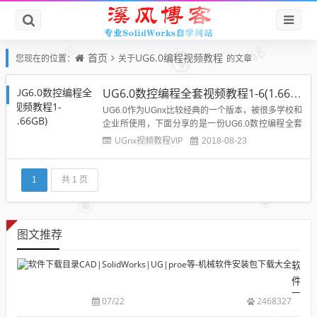
首页
UG6.0编程视频教程
您现在的位置：
关于
的文章
UG6.0数控编程全套视频教程1-6(1.66GB)
UG6.0作为UGnx比较经典的一个版本，被很多学校和
企业所使用，下面分享的是一份UG6.0数控编程全套
视频教程1-6(1.66GB)，该教程非常不错，推荐给想
UGnx视频教程VIP
2018-08-23
学习UG编程的博友们。UG6.0数控编程全套视频教程
1-6(1.66GB)目录：├─1.UG加工环境的介绍│ &n...
1
共 1 页
图文推荐
软
件
下
07/22
2468327
载