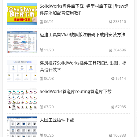
SolidWorks焊件库下载|铝型材库下载|附sw焊
件库添加配置使用教程
06/01
233110
迈迪工具集V6.0破解版注册码下载附安装方法
11/20
304696
溪风推荐SolidWorks插件工具箱自动出图，提
高设计效率
06/08
19114
SolidWorks管道库routing管道库下载
07/29
67985
大国工匠插件下载
06/26
106333