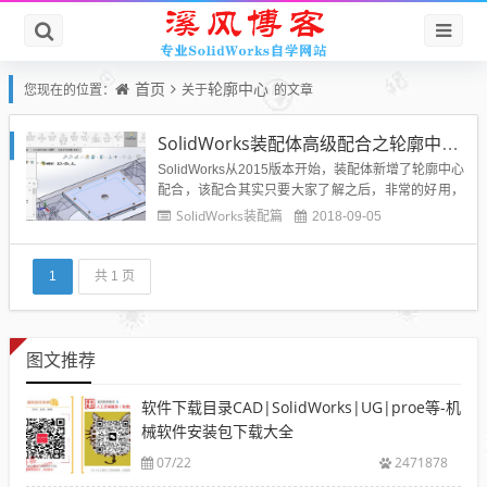
首页
轮廓中心
您现在的位置：
关于
的文章
SolidWorks装配体高级配合之轮廓中心配合的妙用
SolidWorks从2015版本开始，装配体新增了轮廓中心
配合，该配合其实只要大家了解之后，非常的好用，
下面就来介绍一下这个SolidWorks高级配合-{轮廓中
SolidWorks装配篇
2018-09-05
心}配合。先说轮廓中心配合的位置：官方解释：下面
溪风老师通过我们的实例进行动态演示：非常的便捷
好用：溪风提示：使用轮廓中心高级配合，我们...
1
共 1 页
图文推荐
软件下载目录CAD|SolidWorks|UG|proe等-机
械软件安装包下载大全
07/22
2471878