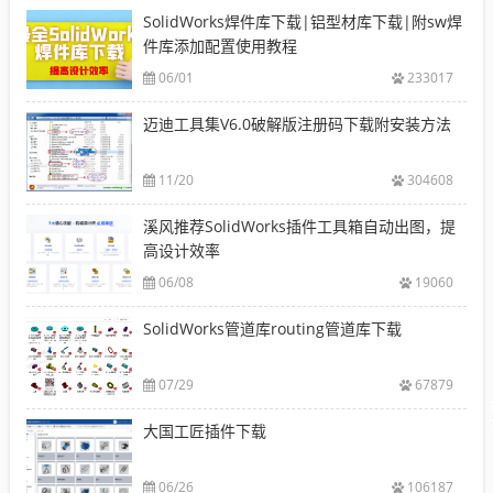
SolidWorks焊件库下载|铝型材库下载|附sw焊
件库添加配置使用教程
06/01
233017
迈迪工具集V6.0破解版注册码下载附安装方法
11/20
304608
溪风推荐SolidWorks插件工具箱自动出图，提
高设计效率
06/08
19060
SolidWorks管道库routing管道库下载
07/29
67879
大国工匠插件下载
06/26
106187