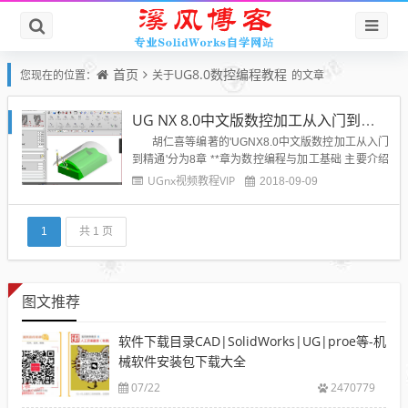
首页
UG8.0数控编程教程
您现在的位置：
关于
的文章
UG NX 8.0中文版数控加工从入门到精通视频教程
胡仁喜等编著的'UGNX8.0中文版数控加工从入门
到精通'分为8章 **章为数控编程与加工基础 主要介绍
了数控加工的原理、方法、一般步骤 数控编程的基础
UGnx视频教程VIP
2018-09-09
知识 以及数控加工工艺涉及的相关内容；D12章为U
GCAM基本操作 介绍了UG...
1
共 1 页
图文推荐
软件下载目录CAD|SolidWorks|UG|proe等-机
械软件安装包下载大全
07/22
2470779