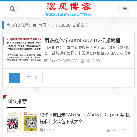
首页
cad2012
您现在的位置：
关于
的文章
用多媒体学AutoCAD2012视频教程
用户推荐： 本套视频教程内容丰富，知识与案例结
合，讲解通俗易懂，非常适合刚接触SolidWorks软件
的初学者，以及从事三维机械设计、机械工程分析和
AutoCAD教程VIP
2018-09-11
产品数据管理的工作者、爱好者的学习。欢迎您的使
用，希望多提宝贵意见！教程大纲： &n...
1
共 1 页
图文推荐
软件下载目录CAD|SolidWorks|UG|proe等-机
械软件安装包下载大全
07/22
2468327