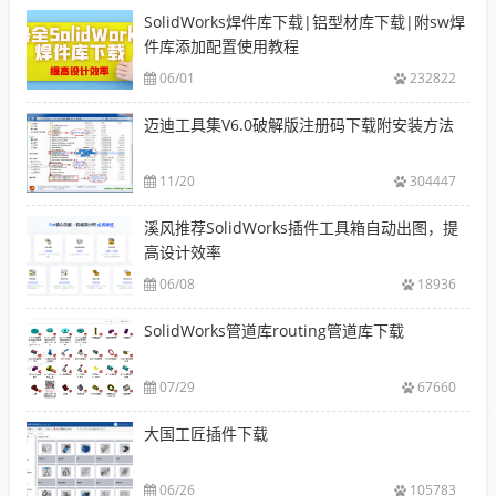
SolidWorks焊件库下载|铝型材库下载|附sw焊
件库添加配置使用教程
06/01
232822
迈迪工具集V6.0破解版注册码下载附安装方法
11/20
304447
溪风推荐SolidWorks插件工具箱自动出图，提
高设计效率
06/08
18936
SolidWorks管道库routing管道库下载
07/29
67660
大国工匠插件下载
06/26
105783