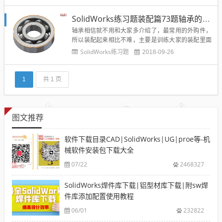
两个零件的装配，所以对大家训练整体的各个装配约
束的练习非常的好，所以大家根据下图的内部结构进
SolidWorks练习题装配篇73题轴承的装配
行装配练习：成品图：零部件明细：非常不错的一道
So...
轴承相信就不用和大家多介绍了，最常用的外购件，
所以装配起来相比不难，主要是训练大家的装配里面
的标准配合关系。装配效果图：零部件明细：通过轴
SolidWorks练习题
2018-09-26
承的各个零部件的装配，大家要学会SolidWorks最基
本的装配配合。素材请在下方下载↓【SolidWorks装
配练习题73】模型答案源文件及轴承高清视频教程下
1
共 1 页
载...
图文推荐
软件下载目录CAD|SolidWorks|UG|proe等-机
械软件安装包下载大全
07/22
2468327
SolidWorks焊件库下载|铝型材库下载|附sw焊
件库添加配置使用教程
06/01
232822