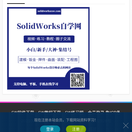
SW软件下载
SW教程下载
SW练习题
会员登录
鲁ICP备
现在注册本站会员，下载网站资料学习！
2021002287号-1鲁公网安备 37132902372928号
SW自学网
Z-BlogPHP
基于
搭建
登录
注册