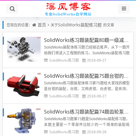
首页
SolidWorks装配练习题
您现在的位置：
关于
的文章
SolidWorks练习题装配篇80题一级减速机综合装配练习
SolidWorks装配体练习题已经接近尾声，从下一题开
始我们将进入工程图的练习。SolidWorks装配练习题
第80题选用的大多数大学都会参与的毕业设计或者是
SolidWorks练习题
2018-09-27
课程设计题目，一级减速机的设计和装配，这里模型
网站已经提供，需要大家根据下图进行完成的装配，
SolidWorks练习题装配篇75题台钳的装配
作为SolidWorks装配体练习的一个结业练习...
SolidWorks练习题装配体练习第75题给大家找的模型
是台钳的装配，台钳，又称虎钳、台虎钳，是夹持、
固定工件以便进行加工的一种工具，使用十分广泛。
SolidWorks练习题
2018-09-27
它的品种也较多。台钳为钳工必备工具，也是钳工的
名称来源原因，因为钳工的大部分工作都是在台钳上
SolidWorks练习题装配篇74题齿轮泵的装配
完成的，比如锯，锉，錾，以及零件的装配和拆
卸。...
SolidWorks练习题第73题是SolidWorks装配练习题，
本题主要是一个零部件比较少的一个简单的装配练
习，练习大家完成整个产品的装配，而不是简单的一
SolidWorks练习题
2018-09-26