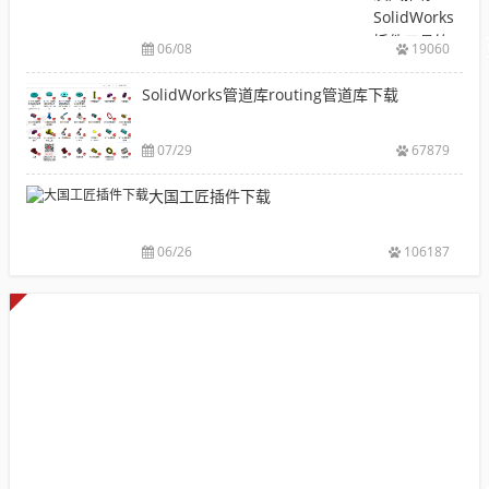
装
库
SolidWorks
包
下
插件工具箱
下
06/08
19060
载|
自动出图，
载
附
提高设计效
SolidWorks管道库routing管道库下载
大
sw
率
全
焊
件
07/29
67879
库
大国工匠插件下载
添
加
配
06/26
106187
置
使
用
教
程