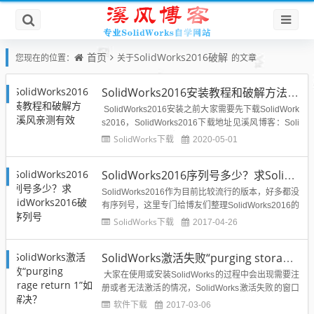
首页
SolidWorks2016破解
您现在的位置：
关于
的文章
SolidWorks2016安装教程和破解方法-溪风亲测有效
SolidWorks2016安装之前大家需要先下载SolidWork
s2016，SolidWorks2016下载地址见溪风博客：Soli
dWorks2016中文破解版免费下载下载之后开始今天
SolidWorks下载
2020-05-01
的SolidWorks2016安装破解教程：1、下载完成后解
压文件，首先打开破解文件夹，如下图所示...
SolidWorks2016序列号多少？求SolidWorks2016破解序列号
SolidWorks2016作为目前比较流行的版本，好多都没
有序列号，这里专门给博友们整理SolidWorks2016的
序列号供大家参考："SolidWorks"="9000 0099 9999
SolidWorks下载
2017-04-26
7937 NB8W P4KC""COSMOSWorks...
SolidWorks激活失败“purging storage return 1”如何解决？
大家在使用或安装SolidWorks的过程中会出现需要注
册或者无法激活的情况，SolidWorks激活失败的窗口
弹出如下：那么面对SolidWorks激活失败的情况如何
软件下载
2017-03-06