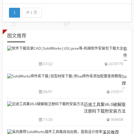
解决呢？下面给溪风博客的博友们分享一下有效的解
决办法：第一步：将系统的隐藏文件显示出来（这个
大家应该都知道的，就是查看-...
1
共 1 页
图文推荐
软
件
下
07/22
2470779
载
目
Solid
录
焊
CAD|
件
06/01
233017
等-
库
机
下
迈迪工具集V6.0破解版
械
载|
注册码下载附安装方法
软
铝
11/20
304608
件
型
安
材
溪风推荐