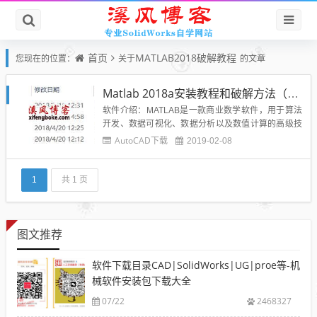
首页
MATLAB2018破解教程
您现在的位置：
关于
的文章
Matlab 2018a安装教程和破解方法（附下载地址）-亲测可用
软件介绍：MATLAB是一款商业数学软件，用于算法
开发、数据可视化、数据分析以及数值计算的高级技
术计算语言和交互式环境，主要包括MATLAB和Simul
AutoCAD下载
2019-02-08
ink两大部分。可以进行矩阵运算、绘制函数和数据、
实现算法、创建用户界面、连接其他编程语言的程序
等，主要应用于工程计算、控制设计、信号处理与通
1
共 1 页
讯、图...
图文推荐
软件下载目录CAD|SolidWorks|UG|proe等-机
械软件安装包下载大全
07/22
2468327