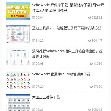
SolidWorks焊件库下载|铝型材库下载|附sw焊
件库添加配置使用教程
06/01
232822
迈迪工具集V6.0破解版注册码下载附安装方法
11/20
304447
溪风推荐SolidWorks插件工具箱自动出图，提
高设计效率
06/08
18936
SolidWorks管道库routing管道库下载
07/29
67660
大国工匠插件下载
06/26
105783