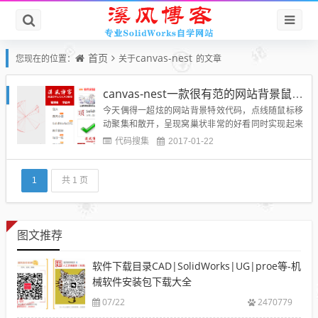
首页
canvas-nest
您现在的位置：
关于
的文章
canvas-nest一款很有范的网站背景鼠标点线窝巢特效
今天偶得一超炫的网站背景特效代码，点线随鼠标移
动聚集和散开，呈现窝巢状非常的好看同时实现起来
有非常的简单，在这里分享收藏供博友及自己后续开
代码搜集
2017-01-22
发网站使用。特性： 不依赖于任何框架或者库，使用
原生js编写。 非常轻量级，只有1.59kb(50行代码左
右)，如果开启gzip更小了。 使用起来非常...
1
共 1 页
图文推荐
软件下载目录CAD|SolidWorks|UG|proe等-机
械软件安装包下载大全
07/22
2470779