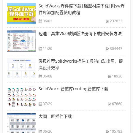
SolidWorks焊件库下载|铝型材库下载|附sw焊
件库添加配置使用教程
06/01
232822
迈迪工具集V6.0破解版注册码下载附安装方法
11/20
304447
溪风推荐SolidWorks插件工具箱自动出图，提
高设计效率
06/08
18936
SolidWorks管道库routing管道库下载
07/29
67660
大国工匠插件下载
06/26
105783