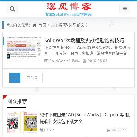
首页
搜索技巧
您现在的位置：
关于
的文章
SolidWorks教程及实战经验搜索技巧
溪风博客专注SolidWorks教程和实战技巧的整理分
享，十年专注，只为与你相遇，溪风博客网站平台，
汇集了大量的SolidWorks教程和SolidWorks实战经验
SolidWorks问题库
2019-06-03
还有SolidWorks插件库，设计库，同时还为广大设计
师分享了一部分UG、CAD、proe\creo、机械设计等
教程和资料，所以溪风...
1
共 1 页
图文推荐
软件下载目录CAD|SolidWorks|UG|proe等-机
械软件安装包下载大全
07/22
2468327