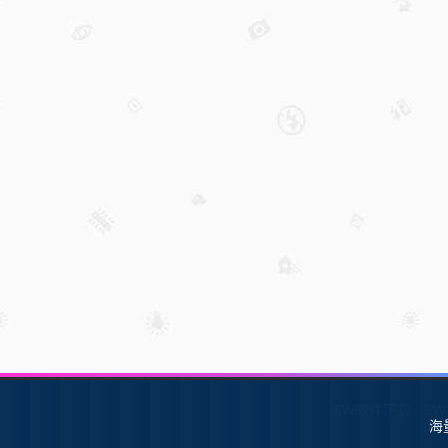
SW软件下载
S
海