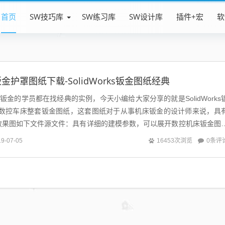
首页
SW技巧库
SW练习库
SW设计库
插件+宏
软
护罩图纸下载-SolidWorks钣金图纸经典
orks钣金的学员都在找经典的实例，今天小编给大家分享的就是SolidWorks
-数控车床整套钣金图纸，这套图纸对于从事机床钣金的设计师来说，具
效果图如下文件源文件：具有详细的建模参数，可以展开数控机床钣金图
w]链...
0条评
19-07-05
16453次浏览