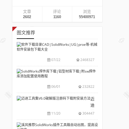
文章
评论
浏览
2602
1160
55400971
图文推荐
软
件
下
07/22
2468327
载
目
SolidWorks
录
焊
CAD|SolidWork
件
06/01
232822
等-
库
机
下
迈
械
载|
迪
软
铝
工
11/20
304447
件
型
具
安
材
集
溪
装
库