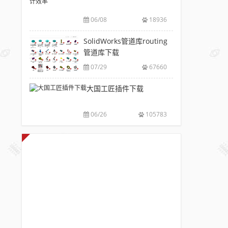
V6.0
风
包
下
破
推
下
06/08
18936
载|
解
荐
载
附
版
SolidWorks
SolidWorks管道库routing
大
sw
注
插
管道库下载
全
焊
册
件
件
07/29
67660
码
工
库
下
具
大国工匠插件下载
添
载
箱
加
附
自
配
安
06/26
105783
动
置
装
出
使
方
图，
用
法
提
教
高
程
设
计
效
率