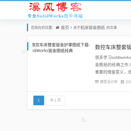
首页
机床钣金图纸
您现在的位置：
关于
的文章
数控车床整套钣金
很多学习soldiw
金图纸的经典之作
重要的借鉴意义，
下载地址：[LoginSho
模型设计库
20
1
共 1 页