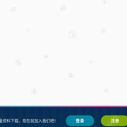
W教程下载
SW练习题
会员登录
鲁ICP备2021002287号-1鲁公网安备 37
量资料下载，现在就加入我们吧！
登录
注册
SW自学网
Z-BlogPHP
基于
搭建