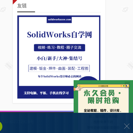
友链
×
132902372928号