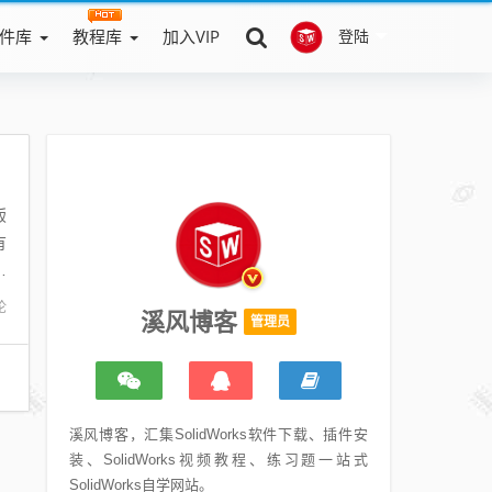
件库
教程库
加入VIP
登陆
钣
有
纸
论
溪风博客
管理员
溪风博客，汇集SolidWorks软件下载、插件安
装、SolidWorks视频教程、练习题一站式
SolidWorks自学网站。