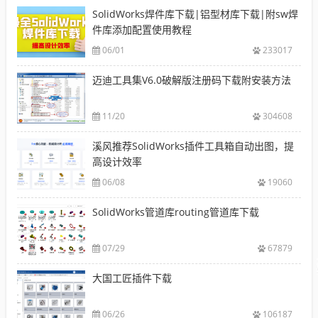
SolidWorks焊件库下载|铝型材库下载|附sw焊
件库添加配置使用教程
06/01
233017
迈迪工具集V6.0破解版注册码下载附安装方法
11/20
304608
溪风推荐SolidWorks插件工具箱自动出图，提
高设计效率
06/08
19060
SolidWorks管道库routing管道库下载
07/29
67879
大国工匠插件下载
06/26
106187