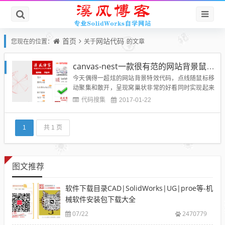
首页
网站代码
您现在的位置：
关于
的文章
canvas-nest一款很有范的网站背景鼠标点线窝巢特效
今天偶得一超炫的网站背景特效代码，点线随鼠标移
动聚集和散开，呈现窝巢状非常的好看同时实现起来
有非常的简单，在这里分享收藏供博友及自己后续开
代码搜集
2017-01-22
发网站使用。特性： 不依赖于任何框架或者库，使用
原生js编写。 非常轻量级，只有1.59kb(50行代码左
右)，如果开启gzip更小了。 使用起来非常...
1
共 1 页
图文推荐
软件下载目录CAD|SolidWorks|UG|proe等-机
械软件安装包下载大全
07/22
2470779