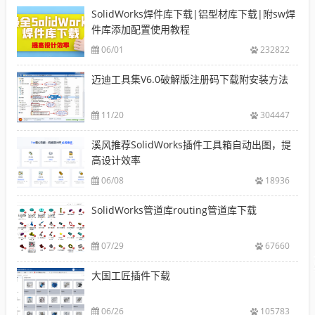
SolidWorks焊件库下载|铝型材库下载|附sw焊
件库添加配置使用教程
06/01
232822
迈迪工具集V6.0破解版注册码下载附安装方法
11/20
304447
溪风推荐SolidWorks插件工具箱自动出图，提
高设计效率
06/08
18936
SolidWorks管道库routing管道库下载
07/29
67660
大国工匠插件下载
06/26
105783