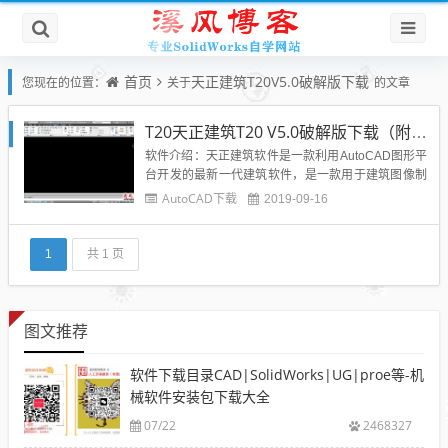
首页
天正建筑T20V5.0破解版下载
您现在的位置：
关于
的文章
T20天正建筑T20 V5.0破解版下载（附安装教程）
软件介绍：天正建筑软件是一款利用AutoCAD图形平
台开发的最新一代建筑软件，是一款用于建筑图像制
作的专业软件。可以给用户更加出色的操作体验，整
AutoCAD下载
2019-09-16
体的使用方式非常人性化，有助于提升建筑方面的工
程设计效率，完善的系统功能和特性给你更出众的成
果展现。软件界面：软件下载：天正建筑软件T20 v5.
1
共 1 页
0（32位...
图文推荐
软件下载目录CAD|SolidWorks|UG|proe等-机
械软件安装包下载大全
07/22
2468327