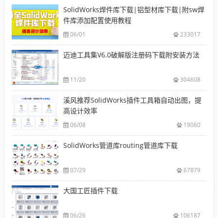
SolidWorks焊件库下载|铝型材库下载|附sw焊
件库添加配置使用教程
06/01
233017
迈迪工具集V6.0破解版注册码下载附安装方法
11/20
304608
溪风推荐SolidWorks插件工具箱自动出图，提
高设计效率
06/08
19060
SolidWorks管道库routing管道库下载
07/29
67879
大国工匠插件下载
06/26
106187