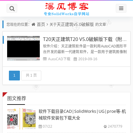
首页
天正建筑v5.0破解版
您现在的位置：
关于
的文章
T20天正建筑T20 V5.0破解版下载（附安装教程）
软件介绍：天正建筑软件是一款利用AutoCAD图形平
台开发的最新一代建筑软件，是一款用于建筑图像制
作的专业软件。可以给用户更加出色的操作体验，整
AutoCAD下载
2019-09-16
体的使用方式非常人性化，有助于提升建筑方面的工
程设计效率，完善的系统功能和特性给你更出众的成
果展现。软件界面：软件下载：天正建筑软件T20 v5.
1
共 1 页
0（32位...
图文推荐
软件下载目录CAD|SolidWorks|UG|proe等-机
械软件安装包下载大全
07/22
2470779