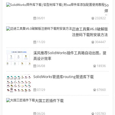
目
Solid
录
焊
CAD|
件
06/01
232822
等-
库
机
下
迈迪工具集V6.0破解版
械
载|
注册码下载附安装方法
软
铝
11/20
304447
件
型
安
材
溪风推荐SolidWorks插件工具箱自动出图，提
装
库
高设计效率
包
下
下
06/08
18936
载|
载
附
SolidWorks管道库routing管道库下载
大
sw
全
焊
件
07/29
67660
库
大国工匠插件下载
添
加
配
06/26
105783