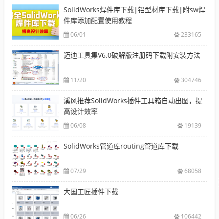
SolidWorks焊件库下载|铝型材库下载|附sw焊
件库添加配置使用教程
06/01
233165
迈迪工具集V6.0破解版注册码下载附安装方法
11/20
304746
溪风推荐SolidWorks插件工具箱自动出图，提
高设计效率
06/08
19139
SolidWorks管道库routing管道库下载
07/29
68058
大国工匠插件下载
06/26
106442