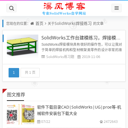
首页
SolidWorks焊接练习
您现在的位置：
关于
的文章
SolidWorks工作台建模练习，焊接模块综合基础应用实战练习
SolidWorks焊接模块具有很好的操作性，可以让我对
于简单的焊接机构和型材框架类零件的设计非常的准
确快捷，今天溪风就给大家以一个简单的车间工作台
SolidWorks练习题
2019-11-06
的建模为例，利用SolidWorks焊接模块，最基础的命
令给大家讲解，希望大家通过简单的实例学会SolidW
orks焊件的建模。效果图：作图步骤：1、打...
1
共 1 页
图文推荐
软件下载目录CAD|SolidWorks|UG|proe等-机
械软件安装包下载大全
07/22
2472643