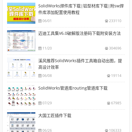
SolidWorks焊件库下载|铝型材库下载|附sw焊
件库添加配置使用教程
06/01
233110
迈迪工具集V6.0破解版注册码下载附安装方法
11/20
304696
溪风推荐SolidWorks插件工具箱自动出图，提
高设计效率
06/08
19114
SolidWorks管道库routing管道库下载
07/29
67985
大国工匠插件下载
06/26
106333