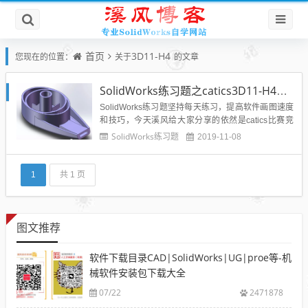
首页
3D11-H4
您现在的位置：
关于
的文章
SolidWorks练习题之catics3D11-H4（附做题步骤）
SolidWorks练习题坚持每天练习，提高软件画图速度
和技巧，今天溪风给大家分享的依然是catics比赛竞
赛题目，取自catics3D11-H4题目，具有一定的难
SolidWorks练习题
2019-11-08
度，希望可以认真练习，提高技能。效果图题目【注
意】其中对称、同心、相切等几何关系。【其他】未
注壁厚均为T。（题图为示意图，只用于表达尺寸...
1
共 1 页
图文推荐
软件下载目录CAD|SolidWorks|UG|proe等-机
械软件安装包下载大全
07/22
2471878