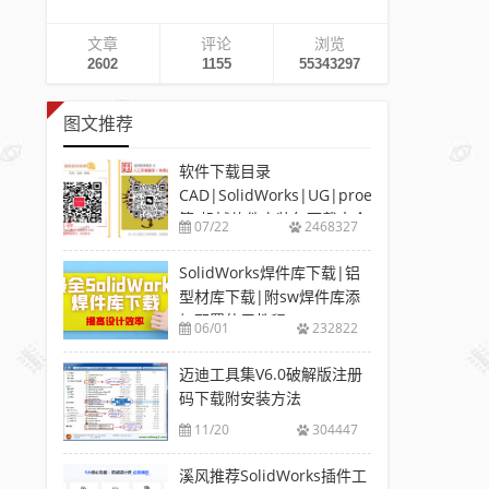
文章
评论
浏览
2602
1155
55343297
图文推荐
软件下载目录
CAD|SolidWorks|UG|proe
等-机械软件安装包下载大全
07/22
2468327
SolidWorks焊件库下载|铝
型材库下载|附sw焊件库添
加配置使用教程
06/01
232822
迈迪工具集V6.0破解版注册
码下载附安装方法
11/20
304447
溪风推荐SolidWorks插件工