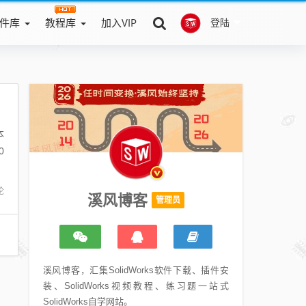
件库
教程库
加入VIP
登陆
本
0
论
溪风博客
管理员
溪风博客，汇集SolidWorks软件下载、插件安
装、SolidWorks视频教程、练习题一站式
SolidWorks自学网站。