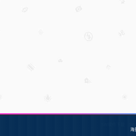
SW软件下载
S
海