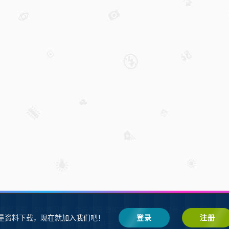
W教程下载
SW练习题
会员登录
鲁ICP备2021002287号-1鲁公网安备 37
量资料下载，现在就加入我们吧！
登录
注册
SW自学网
Z-BlogPHP
基于
搭建