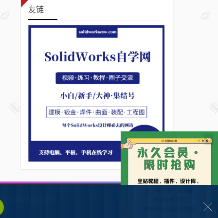
友链
×
132902372928号