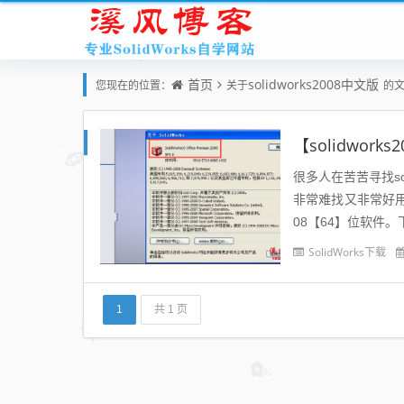
首页
solidworks2008中文版
您现在的位置：
关于
的
很多人在苦苦寻找sol
非常难找又非常好用，
08【64】位软件。下
SolidWorks下载
1
共 1 页