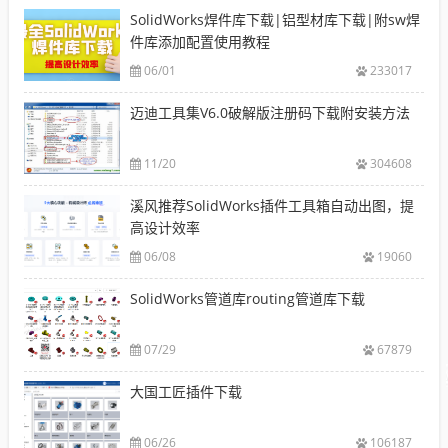
SolidWorks焊件库下载|铝型材库下载|附sw焊
件库添加配置使用教程
06/01
233017
迈迪工具集V6.0破解版注册码下载附安装方法
11/20
304608
溪风推荐SolidWorks插件工具箱自动出图，提
高设计效率
06/08
19060
SolidWorks管道库routing管道库下载
07/29
67879
大国工匠插件下载
06/26
106187