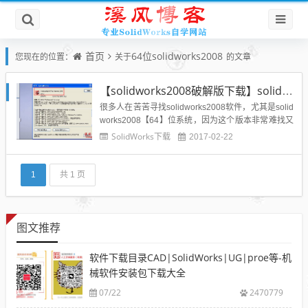
首页
64位solidworks2008
您现在的位置：
关于
的文章
【solidworks2008破解版下载】solidworks2008永久破解版64位下载地址亲测可用
很多人在苦苦寻找solidworks2008软件，尤其是solid
works2008【64】位系统，因为这个版本非常难找又
非常好用，所以比较苦恼，今天分享一个亲测可以永
SolidWorks下载
2017-02-22
久使用的破解版solidworks2008【64】位软件。下面
简单介绍一下solidworks2008软件： 3D 机械设
计解决方...
1
共 1 页
图文推荐
软件下载目录CAD|SolidWorks|UG|proe等-机
械软件安装包下载大全
07/22
2470779