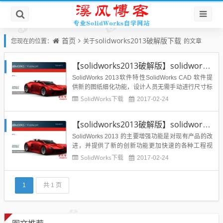
首页
solidworks2013破解版下载
您现在的位置：
关于
的文章
【solidworks2013破解版】solidworks2013破解版下载中文32位亲测可用
SolidWorks 2013软件特性SolidWorks CAD 软件提
供新的图纸细化功能，设计人员无需手动进行尺寸标
注，节省时间和精力。 用户只需单击就能使尺寸标注
SolidWorks下载
2017-02-24
对齐、错开或对中，而不会有任何重迭。 点击几下就
能使图纸看起来更整洁、更专业.Solidworks软件功能
【solidworks2013破解版】solidworks2013破解版下载中文64位亲测可用
强大，组件繁多。 Soli...
SolidWorks 2013 的主要增强功能是对现有产品的改
进，并提供了新的创新功能更加快速的各种工程视
图，便捷而智能化的剖切视图;便捷切换显示零件中的
SolidWorks下载
2017-02-24
隐藏体;装配体性能Offender(障碍源报告器);导入eDra
wings批注;修订版本云;多爆炸视图;爆炸状态下零件的
自由旋转;塑料件配套设计控...
1
共 1 页