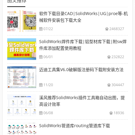
图文推荐
软件下载目录CAD|SolidWorks|UG|proe等-机
械软件安装包下载大全
07/22
2468327
SolidWorks焊件库下载|铝型材库下载|附sw焊
件库添加配置使用教程
06/01
232822
迈迪工具集V6.0破解版注册码下载附安装方法
11/20
304447
溪风推荐SolidWorks插件工具箱自动出图，提
高设计效率
06/08
18936
SolidWorks管道库routing管道库下载