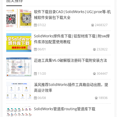
图文推荐
软件下载目录CAD|SolidWorks|UG|proe等-机
械软件安装包下载大全
07/22
2468327
SolidWorks焊件库下载|铝型材库下载|附sw焊
件库添加配置使用教程
06/01
232822
迈迪工具集V6.0破解版注册码下载附安装方法
11/20
304447
溪风推荐SolidWorks插件工具箱自动出图，提
高设计效率
06/08
18936
SolidWorks管道库routing管道库下载