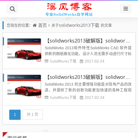
首页
solidworks2013下载
您现在的位置：
关于
的文章
【solidworks2013破解版】solidworks2013破解版下载中文32位亲测可用
SolidWorks 2013软件特性SolidWorks CAD 软件提
供新的图纸细化功能，设计人员无需手动进行尺寸标
注，节省时间和精力。 用户只需单击就能使尺寸标注
SolidWorks下载
2017-02-24
对齐、错开或对中，而不会有任何重迭。 点击几下就
能使图纸看起来更整洁、更专业.Solidworks软件功能
【solidworks2013破解版】solidworks2013破解版下载中文64位亲测可用
强大，组件繁多。 Soli...
SolidWorks 2013 的主要增强功能是对现有产品的改
进，并提供了新的创新功能更加快速的各种工程视
图，便捷而智能化的剖切视图;便捷切换显示零件中的
SolidWorks下载
2017-02-24
隐藏体;装配体性能Offender(障碍源报告器);导入eDra
wings批注;修订版本云;多爆炸视图;爆炸状态下零件的
自由旋转;塑料件配套设计控...
1
共 1 页