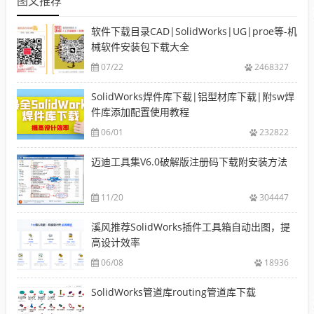
图文推荐
软件下载目录CAD|SolidWorks|UG|proe等-机
械软件安装包下载大全
07/22
2468327
SolidWorks焊件库下载|铝型材库下载|附sw焊
件库添加配置使用教程
06/01
232822
迈迪工具集V6.0破解版注册码下载附安装方法
11/20
304447
溪风推荐SolidWorks插件工具箱自动出图，提
高设计效率
06/08
18936
SolidWorks管道库routing管道库下载