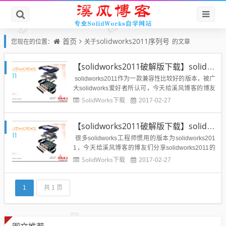
首页
solidworks2011序列号
您现在的位置：
关于
的文章
【solidworks2011破解版下载】solidworks2011破解版64位下载地址含序列号
solidworks2011作为一款兼容性比较好的版本，被广
大solidworks爱好者所认可，今天给溪风博客的博友
们分享一下solidworks2011破解版64位的软件包及序
SolidWorks下载
2017-02-27
列号。solidworks2011安装序列号：0001 0001 073
6 0361 JK3Q HDJ3 &n...
【solidworks2011破解版下载】solidworks2011破解版32位下载地址及序列号
很多solidworks工程师惯用的版本为solidworks201
1，今天给溪风博客的博友们分享solidworks2011的
序列号及下载地址，希望对急求solidworks2011破解
SolidWorks下载
2017-02-27
版32位的博友有帮助。solidworks2011安装序列号：
0001 0001 0736 0361...
1
共 1 页