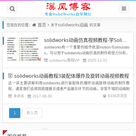
首页
solidworks动画
您现在的位置：
关于
的文章
solidworks动画仿真视频教程-学SolidWorks动画必看视频
solidworks有一个重要的插件就是motion与simulatio
n，可以用于solidworks动画仿真的制作和受力分析，
那么作为solidworks工程师必备的一项技能就是利用s
solidworks教程VIP
2025-12-31
olidworks做产品展示动画、爆炸动画、旋转动画、原
理动画等等，其实这些solidworks都可以做到，如
solidworks动画教程3装配体爆炸及旋转动画视频教程
果...
这一讲主要讲解利用solidworks进行装配体的爆炸动画旋转动画的制作教
程，通常我们会用到原理展示或者产品展示环节的动画，非常不错的动画制
作教程，本节教程所需的模型素材及高清视频下载地址见视频底部的链接。
未命名
8339次浏览
2017-08-30
solidworks动画第三讲高清视频及视频原模型文件下载地址：***请进入文章
页查看隐藏内容...
1
共 1 页